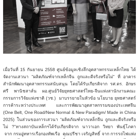
เมื่อวันที่ 15 กันยายน 2558 ศูนย์ข้อมูลเชิงลึกอุตสาหกรรมเหล็กไทย ได้
จัดงานเสวนา "ผลิตภัณฑ์จากเหล็กจีน ถูกและดีจริงหรือไม่" ที่ อาคาร
สำนักพัฒนาอุตสาหกรรมสนับสนุน โดยได้รับเกียรติจาก รศ.ดร. อักษร
ศรี พานิชสาส์น ผอ.ศูนย์วิจัยยุทธศาสตร์ไทย-จีนแห่งสานักงานคณะ
กรรมการวิจัยแห่งชาติ (วช.) มาบรรยายในหัวข้อ นโยบาย ยุทธศาสตร์
การค้าระหว่างประเทศ และการพัฒนาอุตสาหกรรมของประเทศจีน
(One Belt, One Road/New Normal & New Paradigm/ Made in China
2025) ในส่วนของการเสวนา “ผลิตภัณฑ์จากเหล็กจีน ถูกและดีจริงหรือ
ไม่ ?”ทางสถาบันเหล็กฯได้รับเกียรติจาก นาวาเอก วิทยา พันธุ์โภคา
จาก กรมอู่ทหารเรือกองทัพเรือ คุณปรีชา เจริญสิทธิ์ จาก การรถไฟแห่ง