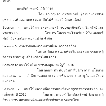
ไฟฟ้า
และอิเล็กทรอนิกส์ปี 2016
โดย คุณกฤษดา ภารัตนวงศ์ ผู้อำนวยการฝ่าย
ยุทธศาสตร์อุตสาหกรรมสถาบันไฟฟ้าและอิเล็กทรอนิกส์
Session 4: แนวโน้มการลงทุนก่อสร้างของธุรกิจอสังหาริมทรัพย์และ
ราคาเหล็ก โดย ดร.โสภณ พรโชคชัย บริษัท เอเจนซี่
ฟอร์ เรียลเอสเตท แอฟแฟร์ส จำกัด
Session 5: ภาพรวมอสังหาริมทรัพย์และการก่อสร้าง
โดย ดร.พิมลวรรณ มหัจฉริยวงศ์ รองกรรมการผู้
จัดการ บริษัท ศูนย์วิจัยกสิกรไทย จำกัด
Session 6: แนวโน้มโครงการลงทุนภาครัฐปี 2016
โดย คุณดนุชา พิชยนันท์ ที่ปรึกษาด้านนโยบาย
และแผนงาน สำนักงานคณะกรรมการพัฒนาการเศรษฐกิจและสังคม
แห่งชาติ
Session 7: แนวโน้มความต้องการและทิศทางอุตสาหกรรมเหล็กและ
เหล็กกล้าปี 2016 โดย ดร. ทรงวุฒิ ไกรภัสสร์พงษ์ รักษาการผู้
อำนวยการ สถาบันเหล็กและเหล็กกล้าแห่งประเทศไทย