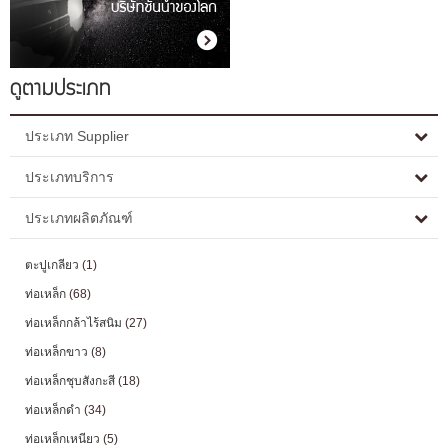
ดูตามประเภท
ประเภท Supplier
ประเภทบริการ
ประเภทผลิตภัณฑ์
ตะปูเกลียว
(1)
ท่อเหล็ก
(68)
ท่อเหล็กกล้าไร้สนิม
(27)
ท่อเหล็กขาว
(8)
ท่อเหล็กชุบสังกะสี
(18)
ท่อเหล็กดำ
(34)
ท่อเหล็กเหนียว
(5)