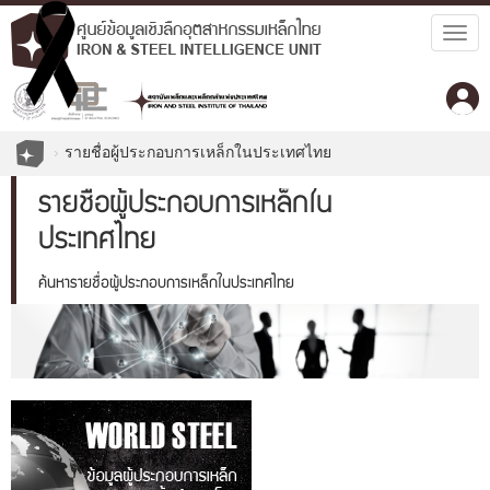
Togg
navig
รายชื่อผู้ประกอบการเหล็กในประเทศไทย
รายชื่อผู้ประกอบการเหล็กใน
ประเทศไทย
ค้นหารายชื่อผู้ประกอบการเหล็กในประเทศไทย