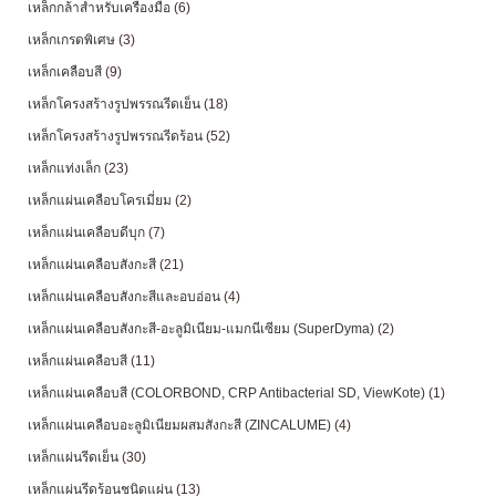
เหล็กกล้าสำหรับเครื่องมือ
(6)
เหล็กเกรดพิเศษ
(3)
เหล็กเคลือบสี
(9)
เหล็กโครงสร้างรูปพรรณรีดเย็น
(18)
เหล็กโครงสร้างรูปพรรณรีดร้อน
(52)
เหล็กแท่งเล็ก
(23)
เหล็กแผ่นเคลือบโครเมี่ยม
(2)
เหล็กแผ่นเคลือบดีบุก
(7)
เหล็กแผ่นเคลือบสังกะสี
(21)
เหล็กแผ่นเคลือบสังกะสีและอบอ่อน
(4)
เหล็กแผ่นเคลือบสังกะสี-อะลูมิเนียม-แมกนีเซียม (SuperDyma)
(2)
เหล็กแผ่นเคลือบสี
(11)
เหล็กแผ่นเคลือบสี (COLORBOND, CRP Antibacterial SD, ViewKote)
(1)
เหล็กแผ่นเคลือบอะลูมิเนียมผสมสังกะสี (ZINCALUME)
(4)
เหล็กแผ่นรีดเย็น
(30)
เหล็กแผ่นรีดร้อนชนิดแผ่น
(13)