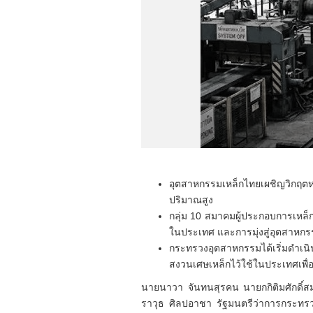
อุตสาหกรรมเหล็กไทยเผชิญวิกฤตหนั
ปริมาณสูง
กลุ่ม 10 สมาคมผู้ประกอบการเหล็ก
ในประเทศ และการมุ่งสู่อุตสาหกรร
กระทรวงอุตสาหกรรมได้เริ่มดำเ
สงวนเศษเหล็กไว้ใช้ในประเทศเพื่
นายนาวา จันทนสุรคน นายกกิติมศักดิ์ส
ราวุธ ศิลปอาชา รัฐมนตรีว่าการกระทรว