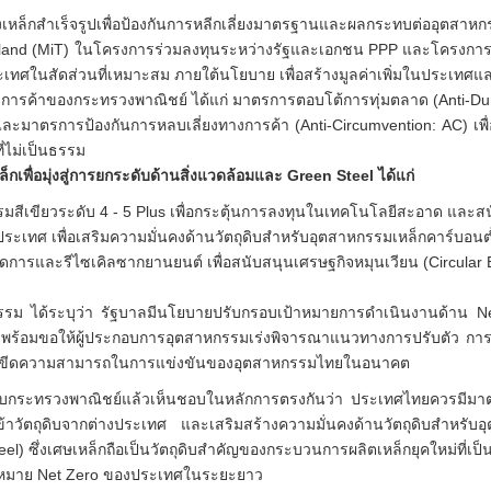
เหล็กสำเร็จรูปเพื่อป้องกันการหลีกเลี่ยงมาตรฐานและผลกระทบต่ออุตสา
iland (MiT) ในโครงการร่วมลงทุนระหว่างรัฐและเอกชน PPP และโครงการที
ระเทศในสัดส่วนที่เหมาะสม ภายใต้นโยบาย เพื่อสร้างมูลค่าเพิ่มในประเทศ
ารค้าของกระทรวงพาณิชย์ ได้แก่ มาตรการตอบโต้การทุ่มตลาด (Anti-Dum
) และมาตรการป้องกันการหลบเลี่ยงทางการค้า (Anti-Circumvention: AC) 
่ไม่เป็นธรรม
พื่อมุ่งสู่การยกระดับด้านสิ่งแวดล้อมและ Green Steel ได้แก่
มสีเขียวระดับ 4 - 5 Plus เพื่อกระตุ้นการลงทุนในเทคโนโลยีสะอาด และ
ระเทศ เพื่อเสริมความมั่นคงด้านวัตถุดิบสำหรับอุตสาหกรรมเหล็กคาร์บอน
การและรีไซเคิลซากยานยนต์ เพื่อสนับสนุนเศรษฐกิจหมุนเวียน (Circular E
รรม ได้ระบุว่า รัฐบาลมีนโยบายปรับกรอบเป้าหมายการดำเนินงานด้าน N
050 พร้อมขอให้ผู้ประกอบการอุตสาหกรรมเร่งพิจารณาแนวทางการปรับตัว 
เพิ่มขีดความสามารถในการแข่งขันของอุตสาหกรรมไทยในอนาคต
รือกับกระทรวงพาณิชย์แล้วเห็นชอบในหลักการตรงกันว่า ประเทศไทยควรมี
เข้าวัตถุดิบจากต่างประเทศ และเสริมสร้างความมั่นคงด้านวัตถุดิบสำหร
el) ซึ่งเศษเหล็กถือเป็นวัตถุดิบสำคัญของกระบวนการผลิตเหล็กยุคใหม่ที่เป
าหมาย Net Zero ของประเทศในระยะยาว