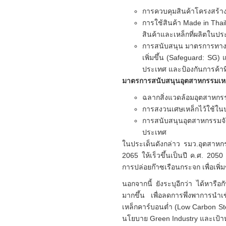
การควบคุมสินค้าโครงสร้าง
การใช้สินค้า Made in Tha
สินค้าและเหล็กที่ผลิตในป
การสนับสนุน มาตรการทางก
เพิ่มขึ้น (Safeguard: SG
ประเทศ และป้องกันการค้าที
มาตรการสนับสนุนอุตสาหกรรมเหล็กเ
ฉลากสิ่งแวดล้อมอุตสาหกรร
การสงวนเศษเหล็กไว้ใช้ในป
การสนับสนุนอุตสาหกรรมจัด
ประเทศ
ในประเด็นดังกล่าว รมว.อุตสาหก
2065 ให้เร็วขึ้นเป็นปี ค.ศ. 2
การปล่อยก๊าซเรือนกระจก เพื่อ
นอกจากนี้ ยังระบุอีกว่า ได้หา
มากขึ้น เพื่อลดการพึ่งพาการนำ
เหล็กคาร์บอนต่ำ (Low Carbon Ste
นโยบาย Green Industry และเป้