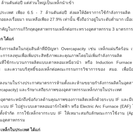
ล้านตันต่อปี แต่ส่วนใหญ่เป็นเหล็กนำเข้า
นประเทศ เพียง 6.5 - 7 ล้านตันต่อปี ส่งผลให้อัตราการใช้กำลังการผลิต 
รื่อยมา จนเหลือเพียง 27.9% เท่านั้น ซึ่งถือว่าอยู่ในระดับต่ำมาก เมื่อเ
างสำคัญในการแก้วิกฤตอุตสาหกรรมเหล็กต่อกระทรวงอุตสาหกรรม 3 มาตรกา
 ได้แก่
งการผลิตในกลุ่มสินค้าที่มีปัญหา Overcapacity เช่น เหล็กแผ่นรีดร้อน
ะการลงทุนเพื่อเพิ่มประสิทธิภาพและคุณภาพโดยไม่เพิ่มกำลังการผลิต
นที่ใช้กระบวนการผลิตแบบเตาหลอมเหนี่ยวนำ หรือ Induction Furnace 
ละความบริสุทธิ์ของเหล็กต่อคณะกรรมการวิชาการของ สมอ. เพื่อป้องกั
ได้ลงนามในร่างประกาศมาตรการห้ามตั้งและห้ามขยายกำลังการผลิตในอุตสา
vercapacity) และรักษาเสถียรภาพของอุตสาหกรรมเหล็กภายในประเทศ
วงอุตฯตระหนักถึงข้อกังวลด้านคุณภาพของการผลิตเหล็กด้วยระบบ IF และม
ระบบ IF ไปสู่ระบบเตาหลอมอาร์กไฟฟ้า หรือ Electric Arc Furnace (
มทั้งจำกัด การใช้เหล็กจากระบบ IF ให้เหมาะสมกับลักษณะการใช้งาน (Appli
านอุตสาหกรรม
ะเหล็กในประเทศ ได้แก่