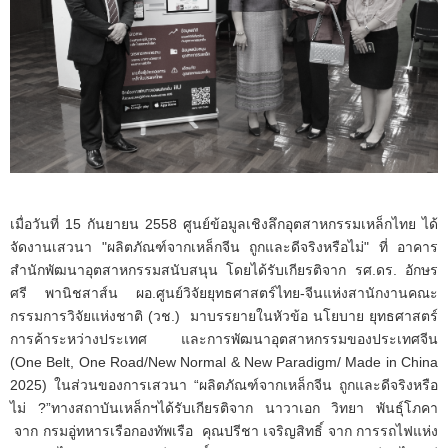
เมื่อวันที่ 15 กันยายน 2558 ศูนย์ข้อมูลเชิงลึกอุตสาหกรรมเหล็กไทย ได้
จัดงานเสวนา "ผลิตภัณฑ์จากเหล็กจีน ถูกและดีจริงหรือไม่" ที่ อาคาร
สำนักพัฒนาอุตสาหกรรมสนับสนุน โดยได้รับเกียรติจาก รศ.ดร. อักษร
ศรี พานิชสาส์น ผอ.ศูนย์วิจัยยุทธศาสตร์ไทย-จีนแห่งสานักงานคณะ
กรรมการวิจัยแห่งชาติ (วช.) มาบรรยายในหัวข้อ นโยบาย ยุทธศาสตร์
การค้าระหว่างประเทศ และการพัฒนาอุตสาหกรรมของประเทศจีน
(One Belt, One Road/New Normal & New Paradigm/ Made in China
2025) ในส่วนของการเสวนา “ผลิตภัณฑ์จากเหล็กจีน ถูกและดีจริงหรือ
ไม่ ?”ทางสถาบันเหล็กฯได้รับเกียรติจาก นาวาเอก วิทยา พันธุ์โภคา
จาก กรมอู่ทหารเรือกองทัพเรือ คุณปรีชา เจริญสิทธิ์ จาก การรถไฟแห่ง