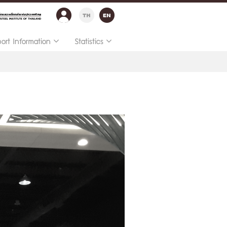
port Information
Statistics