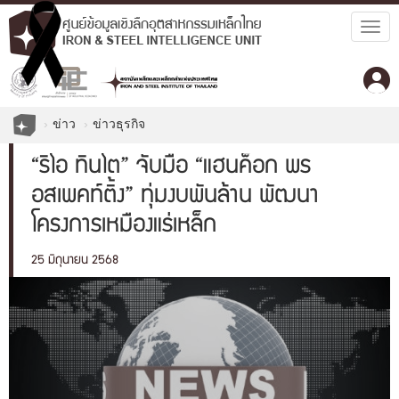
Togg
navig
ข่าว
ข่าวธุรกิจ
“ริโอ ทินโต” จับมือ “แฮนค็อก พร
อสเพคท์ติ้ง” ทุ่มงบพันล้าน พัฒนา
โครงการเหมืองแร่เหล็ก
25 มิถุนายน 2568