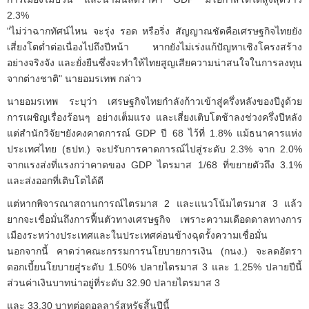
2.3%
"ไม่ว่าฉากทัศน์ไหน จะรุ่ง รอด หรือริ่ง สัญญาณชัดคือเศรษฐกิจไทยยัง
เสี่ยงโตต่ำต่อเนื่องไปถึงปีหน้า หากยังไม่เร่งแก้ปัญหาเชิงโครงสร้าง
อย่างจริงจัง และยั่งยืนซึ่งจะทำให้ไทยสูญเสียความน่าสนใจในการลงทุน
จากต่างชาติ" นายอมรเทพ กล่าว
นายอมรเทพ ระบุว่า เศรษฐกิจไทยกำลังก้าวเข้าสู่ครึ่งหลังของปีงูด้วย
การเผชิญเรื่องร้อนๆ อย่างเต็มแรง และเสี่ยงเติบโตช้าลงช่วงครึ่งปีหลัง
แต่สำนักวิจัยฯยังคงคาดการณ์ GDP ปี 68 ไว้ที่ 1.8% แม้ธนาคารแห่ง
ประเทศไทย (ธปท.) จะปรับการคาดการณ์ไปสู่ระดับ 2.3% จาก 2.0%
จากแรงส่งที่แรงกว่าคาดของ GDP ไตรมาส 1/68 ที่ขยายตัวถึง 3.1%
และส่งออกที่เติบโตได้ดี
แต่หากพิจารณาสถานการณ์ไตรมาส 2 และแนวโน้มไตรมาส 3 แล้ว
ยากจะเชื่อมั่นถึงการฟื้นตัวทางเศรษฐกิจ เพราะความเดือดดาลทางการ
เมืองระหว่างประเทศและในประเทศค่อนข้างฉุดรั้งความเชื่อมั่น
นอกจากนี้ คาดว่าคณะกรรมการนโยบายการเงิน (กนง.) จะลดอัตรา
ดอกเบี้ยนโยบายสู่ระดับ 1.50% ปลายไตรมาส 3 และ 1.25% ปลายปีนี้
ส่วนค่าเงินบาทน่าอยู่ที่ระดับ 32.90 ปลายไตรมาส 3
และ 33.30 บาทต่อดอลลาร์สหรัฐสิ้นปีนี้