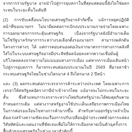
จากการร่วมรัฐบาล อาจนำไปสู่การยุบสภาในที่สุดแต่ตอนนี้ยังไม่ใช่ผลก
ระทบในระยะสั้นในทันที
(2) การขับเคลื่อนนโยบายเศรษฐกิจอาจจำกัดขึ้น แม้การหยุดปฏิบัติ
หน้าที่ของนายกฯ ไม่น่ามีผลต่อการเบิกงบประมาณรายจ่ายโดยเฉพาะ
การออกมาตรการกระตุ้นเศรษฐกิจ เนื่องจากรัฐบาลยังมีอำนาจเต็ม
ไม่ใช่รัฐบาลรักษาการระหว่างรอเลือกตั้งรองนายกฯ สามารถผลักดัน
โครงการต่างๆ ได้ แต่การตอบสนองต่อเงินจากมาตรการทางการคลังที่
ใส่ไปในระบบเศรษฐกิจอาจมีประสิทธิผลน้อยลงหากความเชื่อมั่นผู้
บริโภคลดลงจากความไม่แน่นอนทางการเมือง แต่หากการเมืองเดินหน้า
ไปสู่การยุบสภาฯ ก็อาจกระทบต่องบประมาณในปี 2569 ที่อาจล่าช้า
กระทบเศรษฐกิจไทยในช่วงไตรมาส 4 ถึงไตรมาส 2 ปีหน้า
และ (3) ผลกระทบต่อการเจรจาการค้าระหว่างประเทศ โดยเฉพาะการ
เจรจาให้สหรัฐลดอัตราภาษีนำเข้าจากไทย แม้อาจจะไม่กระทบในระยะ
สั้น ซึ่งตัวแทนการเจรจาระหว่างไทยกับสหรัฐน่าจะได้พบคุยกันตาม
กำหนดการเดิม แต่ห่วงว่าสหรัฐอาจใช้ประเด็นเสถียรภาพการเมืองไทย
ในการต่อรองเงื่อนไขทางการค้ามากขึ้น สำหรับทางออกรัฐบาลจำเป็น
ต้องเร่งสร้างความชัดเจนเรื่องการปรับเปลี่ยนผู้นำประเทศด้วยการแสดง
วิสัยทัศน์และแผนงานที่ชัดเจนเพื่อไม่ให้การเมืองกลายเป็นตัวฉุดรั้งการ
ฟื้นตัวของเศรษฐกิจในช่วงเวลาสำคัญนี้