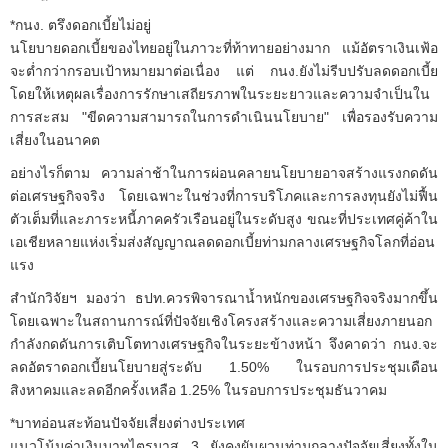
*กนง. ตรึงดอกเบี้ยไม่อยู่
นโยบายดอกเบี้ยของไทยอยู่ในภาวะที่ท้าทายอย่างมาก แม้อัตราเงินเฟ้อ
จะต่ำกว่ากรอบเป้าหมายมาต่อเนื่อง แต่ กนง.ยังไม่รีบปรับลดดอกเบี้ย
โดยให้เหตุผลเรื่องการรักษาเสถียรภาพในระยะยาวและความจำเป็นใน
การสะสม "ขีดความสามารถในการดำเนินนโยบาย" เพื่อรองรับความ
เสี่ยงในอนาคต
อย่างไรก็ตาม ความล่าช้าในการผ่อนคลายนโยบายอาจสร้างแรงกดดัน
ต่อเศรษฐกิจจริง โดยเฉพาะในช่วงที่การบริโภคและการลงทุนยังไม่ฟื้น
ตัวเต็มที่และภาระหนี้ภาคครัวเรือนอยู่ในระดับสูง ขณะที่ประเทศคู่ค้าใน
เอเชียหลายแห่งเริ่มส่งสัญญาณลดดอกเบี้ยท่ามกลางเศรษฐกิจโลกที่อ่อน
แรง
สำนักวิจัยฯ มองว่า ธปท.ควรพิจารณาน้ำหนักของเศรษฐกิจจริงมากขึ้น
โดยเฉพาะในสถานการณ์ที่ปัจจัยเชิงโครงสร้างและความเสี่ยงภายนอก
กำลังกดดันการเติบโตทางเศรษฐกิจในระยะข้างหน้า จึงคาดว่า กนง.จะ
ลดอัตราดอกเบี้ยนโยบายสู่ระดับ 1.50% ในรอบการประชุมเดือน
สิงหาคมและลดอีกครั้งเหลือ 1.25% ในรอบการประชุมธันวาคม
*บาทอ่อนสะท้อนปัจจัยเสี่ยงต่างประเทศ
แนวโน้มค่าเงินบาทไตรมาส 3 ยังคงผันผวนท่ามกลางปัจจัยเสี่ยงทั้งใน