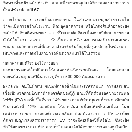
ทิศทางที่หดตัวลงไม่ต่างกัน ส่วนหนึ่งมาจากอุปสงค์ที่ชะลอลงลากยาวมา
ตั้งแต่ช่วงปลายปี 67
อย่างไรก็ตาม การก่อสร้างภาคเอกชน ในส่วนของภาคอุตสาหกรรมไม่
ว่าจะเป็นการสร้างโรงงาน นิคมอุตสาหกรรม หรือโกดังสินค้าอาจจะยัง
พอไปได้ ด้วยทิศทางของ FDI ที่โมเมนตัมดีต่อเนื่องจากปีก่อนและขยาย
ตัวได้ในไตรมาสแรก นับเป็นความหวังของการก่อสร้างภาคเอกชน
ท่ามกลางสถานการณ์ที่ตลาดอสังหาริมรัพย์กลุ่มที่อยู่อาศัยอยู่ในช่วงน่า
เป็นห่วงและอาจยังไม่สามารถฟื้นตัวกลับมาได้ในเร็ววัน
*ตลาดรถยนต์ใหม่ยังไร้ทางออก
ยอดขายรถยนต์ใหม่มีแนวโน้มลดลงต่อเนื่องจากปีก่อน โดยยอดขาย
รถยนต์ส่วนบุคคลปีนี้น่าจะอยู่ที่ราว 530,000 คันลดลงจาก
572,675 คันในปีก่อน ขณะที่กำลังซื้อในประเทศอ่อนแอ การปล่อยสิน
เชื่อเข้มงวดตามปัญหาด้านเครดิตของผู้กู้ ขณะที่สัดส่วนยอดขายรถยนต์
ไฟฟ้า (EV) จะเพิ่มขึ้นที่ราว 14% ของรถยนต์ส่วนบุคคลทั้งหมด เทียบกับ
ปีก่อนหน้าที่ 12% และมีแนวโน้มว่าสัดส่วนนี้จะเพิ่มขึ้นต่อเนื่อง โดย
เฉพาะหากยอดขายรถยนต์ประเภทสันดาปหดตัวแรงกว่ารถ EV และต้อง
ติดตามปัญหาสงครามราคารถ EV ว่าจะมีต่อเนื่องปีนี้หรือไม่ ซึ่งจะยิ่ง
ทำให้ยอดขายรถยนต์สันดาปทั่วไปลดลงอีกได้จากการขาดแรงจูงใจเมื่อ