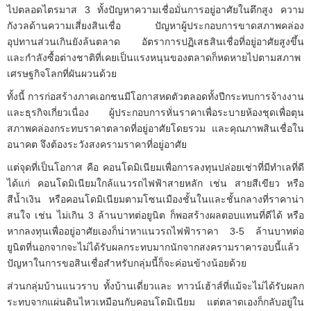
ไปตลอดไตรมาส 3 ทั้งปัญหาความเชื่อมั่นการอยู่อาศัยในตึกสูง ความ
กังวลด้านความเสี่ยงสินเชื่อ ปัญหาผู้ประกอบการขาดสภาพคล่อง
อุปทานส่วนเกินยังล้นตลาด อัตราการปฏิเสธสินเชื่อที่อยู่อาศัยสูงขึ้น
และกำลังซื้อต่างชาติที่เคยเป็นแรงหนุนของตลาดก็หดหายไปตามสภาพ
เศรษฐกิจโลกที่ผันผวนด้วย
ทั้งนี้ การก่อสร้างภาคเอกชนมีโอกาสหดตัวตลอดทั้งปีกระทบการจ้างงาน
และธุรกิจเกี่ยวเนื่อง ผู้ประกอบการหั่นราคาเพื่อระบายห้องชุดเพื่อตุน
สภาพคล่องกระทบราคาตลาดที่อยู่อาศัยโดยรวม และคุณภาพสินเชื่อใน
อนาคต จึงต้องระวังสงครามราคาที่อยู่อาศัย
แต่จุดที่เป็นโอกาส คือ คอนโดมิเนียมเพื่อการลงทุนปล่อยเช่าที่มีทำเลที่ดี
ได้แก่ คอนโดมิเนียมใกล้แนวรถไฟฟ้าสายหลัก เช่น สายสีเขียว หรือ
สีน้ำเงิน หรือคอนโดมิเนียมตามโซนเมืองชั้นในและชั้นกลางที่ราคาน่า
สนใจ เช่น ไม่เกิน 3 ล้านบาทต่อยูนิต ก็พอสร้างผลตอบแทนที่ดีได้ หรือ
หากลงทุนเพื่ออยู่อาศัยเองก็น่าหาแนวรถไฟฟ้าราคา 3-5 ล้านบาทต่อ
ยูนิตที่นอกจากจะไม่ได้รับผลกระทบมากนักจากสงครามราคารอบนี้แล้ว
ปัญหาในการขอสินเชื่อสำหรับกลุ่มนี้ก็จะค่อนข้างน้อยด้วย
ส่วนกลุ่มบ้านแนวราบ ทั้งบ้านเดี่ยวและ ทาวน์เฮ้าส์ที่แม้จะไม่ได้รับผลก
ระทบจากแผ่นดินไหวเหมือนกับคอนโดมิเนียม แต่ตลาดเองก็กลับอยู่ใน