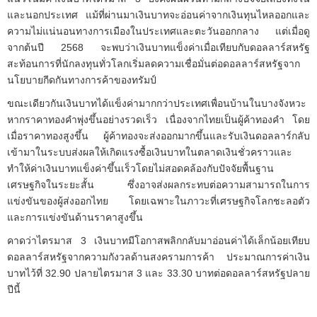
และนอกประเทศ แม้ที่ผ่านมาเงินบาทจะอ่อนค่าจากเงินทุนไหลออกและ
ความไม่แน่นอนทางการเมืองในประเทศและตะวันออกกลาง แต่เมื่อดู
จากต้นปี 2568 จะพบว่าเงินบาทแข็งค่าเมื่อเทียบกับดอลลาร์สหรัฐ
สะท้อนการที่นักลงทุนทั่วโลกเริ่มลดความเชื่อมั่นต่อดอลลาร์สหรัฐจาก
นโยบายกีดกันทางการค้าของทรัมป์
ขณะเดียวกันเงินบาทได้แข็งค่ามากกว่าประเทศเพื่อนบ้านในบางจังหวะ
หากราคาทองคำพุ่งขึ้นอย่างรวดเร็ว เนื่องจากไทยเป็นผู้ค้าทองคำ โดย
เมื่อราคาทองสูงขึ้น ผู้ค้าทองจะส่งออกมากขึ้นและรับเงินดอลลาร์กลับ
เข้ามาในระบบส่งผลให้เกิดแรงซื้อเงินบาทในตลาดเงินชั่วคราวและ
ทำให้ค่าเงินบาทแข็งค่าขึ้นเร็วโดยไม่สอดคล้องกับปัจจัยพื้นฐาน
เศรษฐกิจในระยะสั้น ซึ่งอาจส่งผลกระทบต่อความสามารถในการ
แข่งขันของผู้ส่งออกไทย โดยเฉพาะในภาวะที่เศรษฐกิจโลกชะลอตัว
และการแข่งขันด้านราคาสูงขึ้น
คาดว่าไตรมาส 3 เงินบาทมีโอกาสพลิกกลับมาอ่อนค่าได้เล็กน้อยเทียบ
ดอลลาร์สหรัฐจากความกังวลด้านสงครามการค้า ประมาณการค่าเงิน
บาทไว้ที่ 32.90 ปลายไตรมาส 3 และ 33.30 บาทต่อดอลลาร์สหรัฐปลาย
ปีนี้