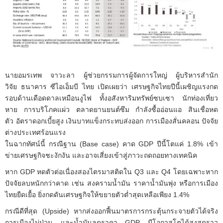
นาย
อมรเทพ จาวะลา
ผู้ช่วยกรรมการผู้จัดการใหญ่ ผู้บริหารสำนัก
วิจัย
ธนาคาร ซีไอเอ็มบี ไทย
เปิดเผยว่า เศรษฐกิจไทยปีนี้เผชิญแรงกด
รอบด้านเดือดดาลเหมือนงูไฟ ทั้ง
อสังหาริมทรัพย์
ซบเซา นักท่องเที่ยว
หาย การบริโภคแผ่ว ตลาด
ยานยนต์
ซึม กำลังซื้ออ่อนแอ สินเชื่อหด
ตัว
อัตราดอกเบี้ย
สูง
เงินบาท
แข็งกระทบส่งออก การเมืองสั่นคลอน ปัจจัย
ต่างประเทศร้อนแรง
ในฉากทัศน์นี้ กรณีฐาน (Base case) คาด GDP ปีนี้โตแค่ 1.8% เข้า
ข่ายเศรษฐกิจชะงักงัน และอาจเสี่ยงเข้าสู่ภาวะถดถอยทางเทคนิค
หาก GDP หดตัวต่อเนื่องสองไตรมาสติดใน Q3 และ Q4 โดยเฉพาะหาก
ปัจจัยลบหนักกว่าคาด เช่น สงครามน้ำมัน ราคาน้ำมันพุ่ง หรือการเมือง
ไทยยืดเยื้อ ยิ่งกดดันเศรษฐกิจให้ขยายตัวต่ำสุดเหลือเพียง 1.4%
กรณีดีที่สุด (Upside) หากส่งออกฟื้นมาตรการกระตุ้นกระจายตัวได้จริง
การเมืองไม่ป่วน และน้ำมันลดราคา GDP มีโอกาสโตได้สูงสุดราว