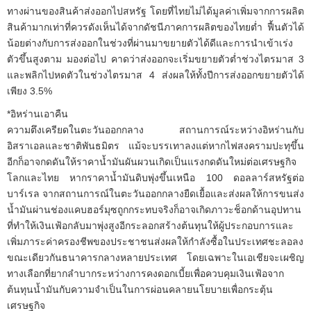
ทางผ่านของสินค้าส่งออกไปสหรัฐ โดยที่ไทยไม่ได้มูลค่าเพิ่มจากการผลิต
สินค้ามากเท่าที่ควรดังเห็นได้จากดัชนีภาคการผลิตของไทยต่ำ ฟื้นตัวได้
น้อยต่างกับการส่งออกในช่วงที่ผ่านมาขยายตัวได้ดีและการนำเข้าเร่ง
ตัวขึ้นสูงตาม มองต่อไป คาดว่าส่งออกจะเริ่มขยายตัวต่ำช่วงไตรมาส 3
และพลิกไปหดตัวในช่วงไตรมาส 4 ส่งผลให้ทั้งปีการส่งออกขยายตัวได้
เพียง 3.5%
*อิหร่านเอาคืน
ความตึงเครียดในตะวันออกกลาง สถานการณ์ระหว่างอิหร่านกับ
อิสราเอลและชาติพันธมิตร แม้จะบรรเทาลงแต่หากไฟสงครามปะทุขึ้น
อีกก็อาจกดดันให้ราคาน้ำมันผันผวนเกิดเป็นแรงกดดันใหม่ต่อเศรษฐกิจ
โลกและไทย หากราคาน้ำมันดิบพุ่งขึ้นเหนือ 100 ดอลลาร์สหรัฐต่อ
บาร์เรล จากสถานการณ์ในตะวันออกกลางยืดเยื้อและส่งผลให้การขนส่ง
น้ำมันผ่านช่องแคบฮอร์มุซถูกกระทบจริงก็อาจเกิดภาวะช็อกด้านอุปทาน
ที่ทำให้เงินเฟ้อกลับมาพุ่งสูงอีกระลอกสร้างต้นทุนให้ผู้ประกอบการและ
เพิ่มภาระค่าครองชีพของประชาชนส่งผลให้กำลังซื้อในประเทศชะลอลง
ขณะเดียวกันธนาคารกลางหลายประเทศ โดยเฉพาะในเอเชียจะเผชิญ
ทางเลือกที่ยากลำบากระหว่างการคงดอกเบี้ยเพื่อควบคุมเงินเฟ้อจาก
ต้นทุนน้ำมันกับความจำเป็นในการผ่อนคลายนโยบายเพื่อกระตุ้น
เศรษฐกิจ