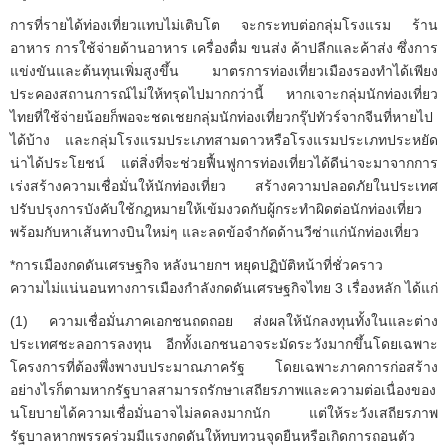
การที่รายได้ท่องเที่ยวแทบไม่เติบโต จะกระทบต่อกลุ่มโรงแรม ร้าน
อาหาร การใช้จ่ายด้านอาหาร เครื่องดื่ม ขนส่ง ค้าปลีกและค้าส่ง ซึ่งการ
แข่งขันและต้นทุนเพิ่มสูงขึ้น มาตรการท่องเที่ยวเมืองรองทำได้เพียง
ประคองสถานการณ์ไม่ให้ทรุดไปมากกว่านี้ หากเจาะกลุ่มนักท่องเที่ยว
ไทยที่ใช้จ่ายน้อยก็พอจะชดเชยกลุ่มนักท่องเที่ยวกรุ๊ปทัวร์จากจีนที่หายไป
ได้บ้าง และกลุ่มโรงแรมประเภทสามดาวหรือโรงแรมประเภทประหยัด
น่าได้ประโยชน์ แต่สิ่งที่จะช่วยฟื้นฟูการท่องเที่ยวได้ดีน่าจะมาจากการ
เร่งสร้างความเชื่อมั่นให้นักท่องเที่ยว สร้างความปลอดภัยในประเทศ
ปรับปรุงการบังคับใช้กฎหมายให้เข้มงวดกับผู้กระทำผิดต่อนักท่องเที่ยว
พร้อมกับหาเส้นทางบินใหม่ๆ และลดข้อจำกัดด้านวีซ่าแก่นักท่องเที่ยว
*การเมืองกดดันเศรษฐกิจ หลังนายกฯ หยุดปฏิบัติหน้าที่ชั่วคราว
ความไม่แน่นอนทางการเมืองกำลังกดดันเศรษฐกิจไทย 3 เรื่องหลัก ได้แก่
(1) ความเชื่อมั่นภาคเอกชนถดถอย ส่งผลให้นักลงทุนทั้งในและต่าง
ประเทศชะลอการลงทุน อีกทั้งเอกชนอาจระมัดระวังมากขึ้นโดยเฉพาะ
โครงการที่ต้องพึ่งพางบประมาณภาครัฐ โดยเฉพาะภาคการก่อสร้าง
อย่างไรก็ตามหากรัฐบาลสามารถรักษาเสถียรภาพและความต่อเนื่องของ
นโยบายได้ความเชื่อมั่นอาจไม่ลดลงมากนัก แต่ให้ระวังเสถียรภาพ
รัฐบาลหากพรรคร่วมมีแรงกดดันให้ทบทวนจุดยืนหรือเกิดการถอนตัว