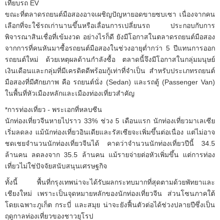
เทียบรถ EV
ขณะที่ตลาดรถยนต์มือสองอาจเผชิญปัญหายอดขายซบเซา เนื่องจากคน
เลือกที่จะใช้รถเก่านานขึ้นหรือเลื่อนการเปลี่ยนรถ ประกอบกับการ
พิจารณาสินเชื่อที่เข้มงวด อย่างไรก็ดี ยังมีโอกาสในตลาดรถยนต์มือสอง
จากการที่คนหันมาซื้อรถยนต์มือสองในช่วงอายุต่ำกว่า 5 ปีแทนการออก
รถยนต์ใหม่ ด้วยเหตุผลด้านกำลังซื้อ ตลาดนี้จึงมีโอกาสในกลุ่มมนุษย์
เงินเดือนและกลุ่มที่มีเครดิตดีพร้อมกู้เท่าที่จำเป็น สำหรับประเภทรถยนต์
มือสองที่มีศักยภาพ คือ รถยนต์นั่ง (Sedan) และรถตู้ (Passenger Van)
ในพื้นที่หัวเมืองหลักและเมืองท่องเที่ยวสำคัญ
*การท่องเที่ยว - พระเอกที่หลบซีน
นักท่องเที่ยวจีนหายไปราว 33% ช่วง 5 เดือนแรก นักท่องเที่ยวมาเลเซีย
เริ่มลดลง แม้นักท่องเที่ยวอินเดียและรัสเซียจะเพิ่มขึ้นต่อเนื่อง แต่ไม่อาจ
ชดเชยจำนวนนักท่องเที่ยวจีนได้ คาดว่าจำนวนนักท่องเที่ยวปีนี้ 34.5
ล้านคน ลดลงจาก 35.5 ล้านคน แม้รายจ่ายต่อหัวเพิ่มขึ้น แต่การท่อง
เที่ยวไม่ใช่ปัจจัยสนับสนุนเศรษฐกิจ
ทั้งนี้ พื้นที่กรุงเทพน่าจะได้รับผลกระทบมากที่สุดตามด้วยพัทยาและ
เชียงใหม่ เพราะเป็นจุดหมายหลักของนักท่องเที่ยวจีน ส่วนโซนภาคใต้
โดยเฉพาะภูเก็ต กระบี่ และสมุย น่าจะยังฟื้นตัวต่อได้ช่วงปลายปีซึ่งเป็น
ฤดูกาลท่องเที่ยวของชาวยุโรป