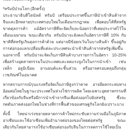
*ทรัมป์ป่วนโลก (อีกครั้ง)
ประธานาธิบดีโดนัลด์ ทรัมป์ เตรียมประกาศขึ้นภาษีนำเข้าสินค้าจาก
จีนและอีกหลายประเทศรอบใหม่ในเดือนกรกฎาคม เพื่อตอบโต้ที่สหรัฐ
ขาดดุลการค้า แม้อัตราภาษีที่จะจัดเก็บจะน้อยกว่าที่เคยประกาศไว้ใน
เดือนเมษายน ขณะเดียวกัน ทรัมป์น่าจะยังคงเก็บอัตราภาษีที่ 10% กับ
ชาติที่สหรัฐเกินดุลการค้าด้วย แต่อาจมีข้อยกเว้นในบางสินค้า ขึ้นอยู่กับ
การต่อรองแลกเปลี่ยนที่แต่ละประเทศจะนำเข้าสินค้าจากสหรัฐเพิ่มขึ้น
นอกจากนี้ ทรัมป์น่าจะจัดเก็บภาษีสินค้าบางรายการในอัตรา 10-25%
เพื่อสร้างอุตสาหกรรมในประเทศและลดแรงจูงใจในการนำเข้า เช่น
เหล็ก อลูมิเนียม ยานยนต์และชิ้นส่วน หรืออาจครอบคลุมถึงกลุ่ม
เวชภัณฑ์ในอนาคต
หากสถานการณ์รุนแรงหรือจัดเก็บภาษีสูงกว่าคาด อาจมีผลกระทบทาง
อ้อมต่อไทยในฐานะประเทศในห่วงโซ่การผลิต โดยเฉพาะอุตสาหกรรมที่
เกี่ยวข้องกับจีนหรือมีการนำเข้าจากจีนเพื่อส่งออกไปยังสหรัฐ ซึ่งจะ
กดดันภาคส่งออกไทยในช่วงที่การฟื้นตัวของเศรษฐกิจโลกยังเปราะบาง
ทั้งนี้ ไทยน่าเร่งขยายตลาดการค้าใหม่กระชับความร่วมมือในภูมิภาค
อาเซียนและใช้อาเซียนเพิ่มอำนาจต่อรองของไทยต่อสหรัฐ ขณะ
เดียวกันไทยสามารถใช้อาเซียนต่อรองกับจีนในการลดการใช้ไทยเป็น