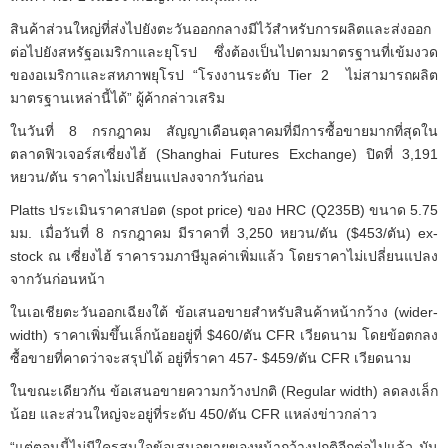
สินค้าส่วนใหญ่ที่ส่งไปยังตะวันออกกลางมีไว้สำหรับการผลิตและส่งออก
ต่อไปยังสหรัฐอเมริกาและยุโรป ซึ่งต้องเป็นไปตามมาตรฐานที่เข้มงวด
ของอเมริกาและสหภาพยุโรป “โรงงานระดับ Tier 2 ไม่สามารถผลิต
มาตรฐานเหล่านี้ได้” ผู้ค้ากล่าวเสริม
ในวันที่ 8 กรกฎาคม สัญญาเดือนตุลาคมที่มีการซื้อขายมากที่สุดใน
ตลาดฟิวเจอร์สเซี่ยงไฮ้ (Shanghai Futures Exchange) ปิดที่ 3,191
หยวน/ตัน ราคาไม่เปลี่ยนแปลงจากวันก่อน
Platts ประเมินราคาสปอต (spot price) ของ HRC (Q235B) ขนาด 5.75
มม. เมื่อวันที่ 8 กรกฎาคม มีราคาที่ 3,250 หยวน/ตัน ($453/ตัน) ex-
stock ณ เซี่ยงไฮ้ ราคารวมภาษีมูลค่าเพิ่มแล้ว โดยราคาไม่เปลี่ยนแปลง
จากวันก่อนหน้า
ในเอเชียตะวันออกเฉียงใต้ ข้อเสนอขายสำหรับสินค้าหน้ากว้าง (wider-
width) ราคาเพิ่มขึ้นเล็กน้อยอยู่ที่ $460/ตัน CFR เวียดนาม โดยข้อตกลง
ซื้อขายที่คาดว่าจะสรุปได้ อยู่ที่ราคา 457- $459/ตัน CFR เวียดนาม
ในขณะเดียวกัน ข้อเสนอขายความกว้างปกติ (Regular width) ลดลงเล็ก
น้อย และส่วนใหญ่จะอยู่ที่ระดับ 450/ตัน CFR แหล่งข่าวกล่าว
“แต่ตอนนี้ไม่มีใครสนใจข้อเสนอขายของหน้ากว้างปกติอีกต่อไปแล้ว มัน