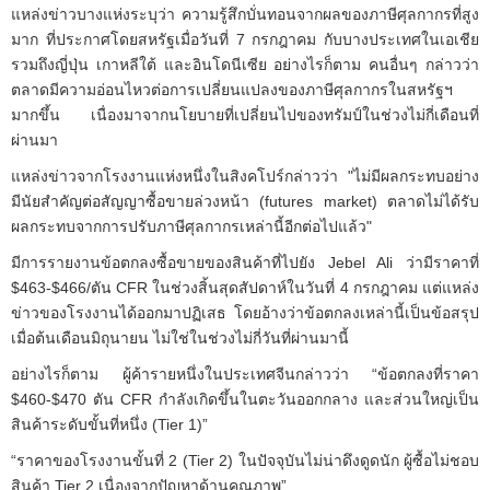
แหล่งข่าวบางแห่งระบุว่า ความรู้สึกบั่นทอนจากผลของภาษีศุลกากรที่สูง
มาก ที่ประกาศโดยสหรัฐเมื่อวันที่ 7 กรกฎาคม กับบางประเทศในเอเชีย
รวมถึงญี่ปุ่น เกาหลีใต้ และอินโดนีเซีย อย่างไรก็ตาม คนอื่นๆ กล่าวว่า
ตลาดมีความอ่อนไหวต่อการเปลี่ยนแปลงของภาษีศุลกากรในสหรัฐฯ
มากขึ้น เนื่องมาจากนโยบายที่เปลี่ยนไปของทรัมป์ในช่วงไม่กี่เดือนที่
ผ่านมา
แหล่งข่าวจากโรงงานแห่งหนึ่งในสิงคโปร์กล่าวว่า "ไม่มีผลกระทบอย่าง
มีนัยสำคัญต่อสัญญาซื้อขายล่วงหน้า (futures market) ตลาดไม่ได้รับ
ผลกระทบจากการปรับภาษีศุลกากรเหล่านี้อีกต่อไปแล้ว"
มีการรายงานข้อตกลงซื้อขายของสินค้าที่ไปยัง Jebel Ali ว่ามีราคาที่
$463-$466/ตัน CFR ในช่วงสิ้นสุดสัปดาห์ในวันที่ 4 กรกฎาคม แต่แหล่ง
ข่าวของโรงงานได้ออกมาปฏิเสธ โดยอ้างว่าข้อตกลงเหล่านี้เป็นข้อสรุป
เมื่อต้นเดือนมิถุนายน ไม่ใช่ในช่วงไม่กี่วันที่ผ่านมานี้
อย่างไรก็ตาม ผู้ค้ารายหนึ่งในประเทศจีนกล่าวว่า “ข้อตกลงที่ราคา
$460-$470 ตัน CFR กำลังเกิดขึ้นในตะวันออกกลาง และส่วนใหญ่เป็น
สินค้าระดับขั้นที่หนึ่ง (Tier 1)”
“ราคาของโรงงานขั้นที่ 2 (Tier 2) ในปัจจุบันไม่น่าดึงดูดนัก ผู้ซื้อไม่ชอบ
สินค้า Tier 2 เนื่องจากปัญหาด้านคุณภาพ”