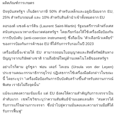
ผลิตภัณฑ์การเกษตร
ปัจจุบันสหรัฐฯ เก็บอัตราภาษี 50% สำหรับเหล็กและอลูมิเนียมจาก EU,
25% สำหรับรถยนต์ และ 10% สำหรับสินค้านำเข้าทั้งหมดจาก EU
ลอรองต์ แซงต์-มาร์ติน (Laurent Saint-Martin) รัฐมนตรีการค้าฝรั่งเศส
สนับสนุนแนวทางเข้มงวดต่อสหรัฐฯ โดยเรียกร้องให้ใช้เครื่องมือป้องกัน
การบีบบังคับ (anti-coercion instrument) ซึ่งถือเป็น "ตัวเลือกนิวเคลียร์"
ของการป้องกันการค้าของ EU ที่ได้รับการรับรองในปี 2023
เครื่องมือนี้จะช่วยให้ EU สามารถถอนใบอนุญาตและสิทธิ์ทรัพย์สินทาง
ปัญญาจากบริษัทต่างชาติ รวมถึงยักษ์ใหญ่ด้านเทคโนโลยีของสหรัฐฯ
อย่างไรก็ตาม อูร์ซูลา ฟอน เดอร์ ไลเยน (Ursula von der Leyen)
ประธานคณะกรรมาธิการยุโรป ปฏิเสธการใช้เครื่องมือดังกล่าวในขณะ
นี้ โดยระบุว่า "เครื่องมือป้องกันการบีบบังคับสร้างขึ้นสำหรับสถานการณ์
พิเศษ เรายังไม่ถึงจุดนั้น"
แม้จะแสดงความเข้มแข็ง แต่ EU ยังคงให้ความสำคัญกับการเจรจาเป็น
ลำดับแรก เชฟโชวิชระบุว่าความสัมพันธ์ข้ามแอตแลนติก "สมควรได้
รับการแก้ไขผ่านการเจรจา ซึ่งนำไปสู่ความมั่นคงและความร่วมมือที่ได้
รับการฟื้นฟู"