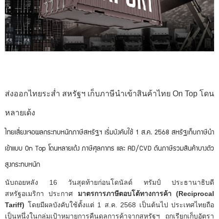
ส่งออกไทยระส่ำ สหรัฐฯ เก็บภาษีนำเข้าสินค้าไทย On Top โดน
หลายเด้ง
ไทยเสี่ยงเจอผลกระทบหนักภาษีสหรัฐฯ เริ่มบังคับใช้ 1 ส.ค. 2568 สหรัฐเก็บภาษีนำ
เข้าแบบ On Top โดนหลายเด้ง ภาษีศุลกากร และ AD/CVD ดันภาษีรวมสินค้าบางตัว
สูงกระทบหนัก
นับถอยหลัง 16 วันสุดท้ายก่อนโดนัลด์ ทรัมป์ ประธานาธิบดี
สหรัฐอเมริกา ประกาศ
มาตรการภาษีตอบโต้ทางการค้า (Reciprocal
Tariff)
โดยมีผลบังคับใช้ตั้งแต่ 1 ส.ค. 2568 เป็นต้นไป ประเทศไทยถือ
เป็นหนึ่งในกลุ่มเป้าหมายการคืนดุลการค้าจากสหรัฐฯ ถูกเรียกเก็บอัตรา