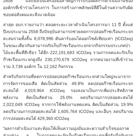
2608 และยังเป็นเครื่องมือสำคัญการรับรองผลการดำเนินงานของ
องค์กรที่เข้าร่วมโครงการ ในการสร้างภาพลักษณ์ที่ดีในด้านความรับผิด
ชอบต่อสังคมและสิ่งแวดล้อม
ล่าสุด อบก.รายงานว่า ตลอดระยะเวลาดำเนินโครงการมา 11 ปี ตั้งแต่
ปีงบประมาณ 2558 ถึงปัจจุบันสามารถช่วยลดการปล่อยก๊าซเรือนกระจก
สะสมรวมทั้งสิ้น 8,078,996 ตันคาร์บอนไดออกไซด์เทียบเท่า (tCO2eq)
ในขณะเดียวกันสามารถกักเก็บก๊าซเรือนกระจกจากกิจกรรมประเภทป่า
ไม้และพื้นที่สีเขียว ได้อีก 222,191,683 tCO2eq รวมการลดและกักเก็บ
ก๊าซเรือนกระจกสูงถึง 230,270,679 tCO2eq จากหน่วยงานที่เข้าร่วม
รวม 3,738 องค์กร ใน 12,162 กิจกรรม
สำหรับกิจกรรมที่ลดการปล่อยปล่อยก๊าซเรือนกระจกส่วนใหญ่จะมาจาก
การจัดการของเสีย คิดเป็นสัดส่วน 49.8% ลดปล่อยก๊าซเรือนกระจก
สะสมได้ 4,019,964 tCO2eq รองลงมาเป็นการเพิ่มประสิทธิภาพ
พลังงาน คิดเป็นสัดส่วน 25.0% ลดปริมาณการปล่อยสะสมได้
2,022,049 tCO2eq จากการใช้พลังงานทดแทน คิดเป็นสัดส่วน 19.9%
ลดปริมาณการปล่อยสะสมได้ 1,605,764 tCO2eq และอื่นๆ ลดปริมาณ
การปล่อยสะสมได้ 429,360 tCO2eq
"ผลการดำเนินงานสะท้อนให้เห็นความมุ่งมั่นและความสำเร็จของภาค
ส่วนต่าง ๆ ในการลดและกักเก็บก๊าซเรือนกระจกเพื่อรับมือกับการ