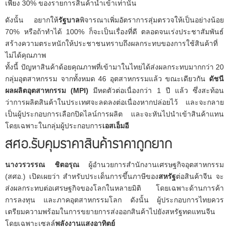
เพียง 30% ของรายการสินค้านำเข้าเท่านั้น
ดังนั้น อยากให้
รัฐบาล
พิจารณาเพิ่มอัตราการสุ่มตรวจให้เป็นอย่างน้อย
70% หรือถ้าทำได้ 100% ก็จะเป็นเรื่องที่ดี ตลอดจนเร่งประชาสัมพันธ์
สร้างความตระหนักให้ประชาชนทราบถึงผลกระทบของการใช้สินค้าที่
ไม่ได้คุณภาพ
ทั้งนี้ ปัญหาสินค้าด้อยคุณภาพที่เข้ามาในไทยได้ส่งผลกระทบมากกว่า 20
กลุ่มอุตสาหกรรม จากทั้งหมด 46 อุตสาหกรรมแล้ว ขณะเดียวกัน
ดัชนี
ผลผลิตอุตสาหกรรม (MPI)
มีหดตัวต่อเนื่องกว่า 1 ปี แล้ว ซึ่งสะท้อน
ว่าการผลิตสินค้าในประเทศจะลดลงต่อเนื่องหากปล่อยไว้ และจะกลาย
เป็นผู้ประกอบการเลือกปิดไลน์การผลิต และจะหันไปนำเข้าสินค้าแทน
โดยเฉพาะในกลุ่มผู้ประกอบการ
เอสเอ็มอี
สศอ.รับคุมราคาสินค้าราคาถูกยาก
นางวรวรรณ ชิตอรุณ
ผู้อำนวยการสำนักงานเศรษฐกิจอุตสาหกรรม
(สศอ.) เปิดเผยว่า สำหรับประเด็นการขึ้นภาษีของ
สหรัฐ
ต่อสินค้าจีน จะ
ส่งผลกระทบต่อเศรษฐกิจของโลกในหลายมิติ โดยเฉพาะด้านการค้า
การลงทุน และภาคอุตสาหกรรมโลก ดังนั้น ผู้ประกอบการไทยควร
เตรียมความพร้อมในการขยายการส่งออกสินค้าไปยังสหรัฐทดแทนจีน
โดยเฉพาะเซลล์
พลังงานแสงอาทิตย์