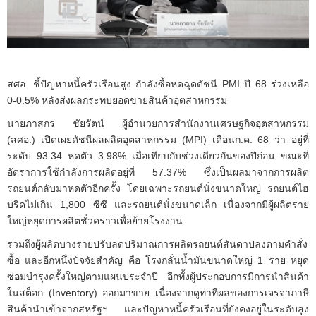
สศอ. ชี้ปัญหาหนี้ครัวเรือนสูง กำลังซื้อหดฉุดดัชนี PMI ปี 68 ร่วงเหลือ
0-0.5% หลังส่งผลกระทบยอดขายสินค้าอุตสาหกรรม
นายภาสกร ชัยรัตน์ ผู้อำนวยการสำนักงานเศรษฐกิจอุตสาหกรรม
(สศอ.) เปิดเผยดัชนีผลผลิตอุตสาหกรรม (MPI) เดือนก.ค. 68 ว่า อยู่ที่
ระดับ 93.34 หดตัว 3.98% เมื่อเทียบกับช่วงเดียวกันของปีก่อน ขณะที่
อัตราการใช้กำลังการผลิตอยู่ที่ 57.37% ซึ่งเป็นผลมาจากการผลิต
รถยนต์กลับมาหดตัวอีกครั้ง โดยเฉพาะรถยนต์นั่งขนาดใหญ่ รถยนต์ไฮ
บริดไม่เกิน 1,800 ซีซี และรถยนต์นั่งขนาดเล็ก เนื่องจากมีผู้ผลิตราย
ใหญ่หยุดการผลิตชั่วคราวเพื่อย้ายโรงงาน
รวมถึงผู้ผลิตบางรายปรับลดปริมาณการผลิตรถยนต์สันดาปลงตามคำสั่ง
ซื้อ และอีกหนึ่งปัจจัยสำคัญ คือ โรงกลั่นน้ำมันขนาดใหญ่ 1 ราย หยุด
ซ่อมบำรุงครั้งใหญ่ตามแผนประจำปี อีกทั้งผู้ประกอบการมีการนำสินค้า
ในสต็อก (Inventory) ออกมาขาย เนื่องจากดูท่าทีผลของการเจรจาภาษี
สินค้านำเข้าจากสหรัฐฯ และปัญหาหนี้ครัวเรือนที่ยังคงอยู่ในระดับสูง