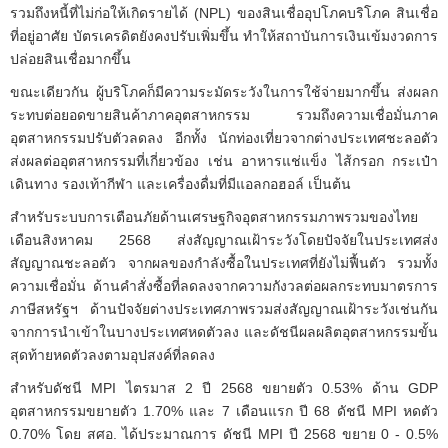
รวมถึงหนี้ที่ไม่ก่อให้เกิดรายได้ (NPL) ของสินเชื่ออุปโภคบริโภค สินเชื่อ
ที่อยู่อาศัย บัตรเครดิตยังคงปรับเพิ่มขึ้น ทำให้สถาบันการเงินเข้มงวดการ
ปล่อยสินเชื่อมากขึ้น
ขณะเดียวกัน ผู้บริโภคก็มีความระมัดระวังในการใช้จ่ายมากขึ้น ส่งผลก
ระทบต่อยอดขายสินค้าภาคอุตสาหกรรม รวมถึงความเชื่อมั่นภาค
อุตสาหกรรมปรับตัวลดลง อีกทั้ง นักท่องเที่ยวจากต่างประเทศชะลอตัว
ส่งผลต่ออุตสาหกรรมที่เกี่ยวข้อง เช่น อาหารแช่แข็ง ไส้กรอก กระเป๋า
เดินทาง รองเท้ากีฬา และเครื่องดื่มที่มีแอลกอฮอล์ เป็นต้น
สำหรับระบบการเตือนภัยด้านเศรษฐกิจอุตสาหกรรมภาพรวมของไทย
เดือนสิงหาคม 2568 ส่งสัญญาณเฝ้าระวังโดยปัจจัยในประเทศส่ง
สัญญาณชะลอตัว จากผลของกำลังซื้อในประเทศที่ยังไม่ฟื้นตัว รวมทั้ง
ความเชื่อมั่น ด้านคำสั่งซื้อที่ลดลงจากความกังวลต่อผลกระทบมาตรการ
ภาษีสหรัฐฯ ด้านปัจจัยต่างประเทศภาพรวมส่งสัญญาณเฝ้าระวังเช่นกัน
จากการนำเข้าในบางประเทศหดตัวลง และดัชนีผลผลิตอุตสาหกรรมขั้น
สุดท้ายหดตัวลงตามอุปสงค์ที่ลดลง
สำหรับดัชนี MPI ไตรมาส 2 ปี 2568 ขยายตัว 0.53% ด้าน GDP
อุตสาหกรรมขยายตัว 1.70% และ 7 เดือนแรก ปี 68 ดัชนี MPI หดตัว
0.70% โดย สศอ. ได้ประมาณการ ดัชนี MPI ปี 2568 ขยาย 0 - 0.5%