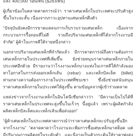
และ 400,000 วอน/ตัน ($283/ตัน)
ผู้เกี่ยวข้องในตลาดคาดการณ์ว่า ราคาเศษเหล็กในประเทศจะปรับตัวสูง
ขึ้นในระยะสั้น เนื่องจากภาวะอุปทานเศษเหล็กตึงตัว
“ปัจจุบันยังคงมีการขาดแคลนการเก็บรวบรวมเศษเหล็ก เนื่องจาก
กระบวนการรื้อถอนที่ไม่ดี รวมถึงปริมาณเศษเหล็กที่ได้จากโรงงานมี
จำกัด” ผู้ค้าในเกาหลีใต้รายหนึ่งกล่าว
นอกจากปริมาณเศษเหล็กที่จำกัดแล้ว มีการคาดการณ์ถึงความต้องการ
เศษเหล็กภายในประเทศที่เพิ่มขึ้น ยังช่วยหนุนราคาเศษเหล็กภายใน
ประเทศอีกด้วย มีรายงานว่าโรงงานเหล็กบางแห่งในเกาหลีใต้กำลังมอง
หาโอกาสในการส่งออกเหล็กเส้น (rebar) และเหล็กบิลเล็ต (billet)
ท่ามกลางความต้องการภายในประเทศที่ซบเซา ซึ่งยิ่งช่วยสนับสนุน
ราคาเศษเหล็กภายในประเทศให้สูงขึ้น ตามข้อมูลจากผู้เข้าร่วมตลาด
แหล่งข่าวจากโรงงานเหล็กในอินโดนีเซียกล่าวว่า “มีความเป็นไปได้ที่
ราคาเศษเหล็กในประเทศจะสูงขึ้นในเร็วๆ นี้อยู่แล้ว เพราะผู้ผลิตกำลัง
ผลิตเหล็กบิลเล็ตและเหล็กเส้นเพื่อส่งออก”
“ผู้ค้าเศษเหล็กในประเทศคาดการณ์ว่าราคาเศษเหล็กจะปรับสูงขึ้นอีก
จากโรงงาน” “ตลาดคาดว่าโรงงานจะเพิ่มการซื้อเศษเหล็กมาสต็อค แต่
มีปริมาณการผลิตอยู่ในระดับต่ำ และนี่อาจเป็นตัวกระตุ้นให้ราคาพุ่งสูง