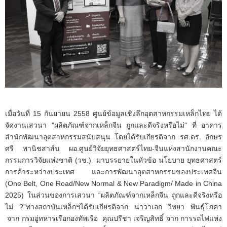
เมื่อวันที่ 15 กันยายน 2558 ศูนย์ข้อมูลเชิงลึกอุตสาหกรรมเหล็กไทย ได้
จัดงานเสวนา "ผลิตภัณฑ์จากเหล็กจีน ถูกและดีจริงหรือไม่" ที่ อาคาร
สำนักพัฒนาอุตสาหกรรมสนับสนุน โดยได้รับเกียรติจาก รศ.ดร. อักษร
ศรี พานิชสาส์น ผอ.ศูนย์วิจัยยุทธศาสตร์ไทย-จีนแห่งสานักงานคณะ
กรรมการวิจัยแห่งชาติ (วช.) มาบรรยายในหัวข้อ นโยบาย ยุทธศาสตร์
การค้าระหว่างประเทศ และการพัฒนาอุตสาหกรรมของประเทศจีน
(One Belt, One Road/New Normal & New Paradigm/ Made in China
2025) ในส่วนของการเสวนา “ผลิตภัณฑ์จากเหล็กจีน ถูกและดีจริงหรือ
ไม่ ?”ทางสถาบันเหล็กฯได้รับเกียรติจาก นาวาเอก วิทยา พันธุ์โภคา
จาก กรมอู่ทหารเรือกองทัพเรือ คุณปรีชา เจริญสิทธิ์ จาก การรถไฟแห่ง