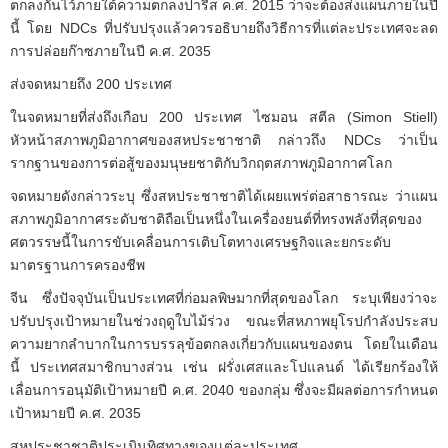
ตกลงกันไว้ภายใต้ความตกลงปารีส ค.ศ. 2015 ว่าจะต้องส่งแผนภายในปี
นี้ โดย NDCs ที่ปรับปรุงแล้วควรอธิบายถึงวิธีการที่แต่ละประเทศจะลด
การปล่อยก๊าซภายในปี ค.ศ. 2035
ส่งจดหมายถึง 200 ประเทศ
ในจดหมายที่ส่งถึงเกือบ 200 ประเทศ ไซมอน สตีล (Simon Stiell)
หัวหน้าสภาพภูมิอากาศของสหประชาชาติ กล่าวถึง NDCs ว่าเป็น
รากฐานของการต่อสู้ของมนุษยชาติกับวิกฤตสภาพภูมิอากาศโลก
จดหมายดังกล่าวระบุ ซึ่งสหประชาชาติได้เผยแพร่ต่อสาธารณะ ว่าแผน
สภาพภูมิอากาศระดับชาติถือเป็นหนึ่งในเครื่องยนต์ที่ทรงพลังที่สุดของ
ศตวรรษนี้ในการขับเคลื่อนการเติบโตทางเศรษฐกิจและยกระดับ
มาตรฐานการครองชีพ
จีน ซึ่งปัจจุบันเป็นประเทศที่ก่อมลพิษมากที่สุดของโลก ระบุเพียงว่าจะ
ปรับปรุงเป้าหมายในช่วงฤดูใบไม้ร่วง ขณะที่สหภาพยุโรปกำลังประสบ
ความยากลำบากในการบรรลุข้อตกลงเกี่ยวกับแผนของตน โดยในเดือน
นี้ ประเทศสมาชิกบางส่วน เช่น ฝรั่งเศสและโปแลนด์ ได้เรียกร้องให้
เลื่อนการอนุมัติเป้าหมายปี ค.ศ. 2040 ของกลุ่ม ซึ่งจะมีผลต่อการกำหนด
เป้าหมายปี ค.ศ. 2035
สหประชาชาติประเมินทิศทางของเเต่ละประเทศ