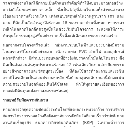
ราคาพลังงานโลกได้กลายเป็นตัวแปรสำคัญที่ทำให้งบประมาณก่อสร้าง
แกว่งตัวโดยเฉพาะราคาเหล็ก ซึ่งเป็นวัสดุที่อ่อนไหวต่อทั้งค่าขนส่งทาง
เรือและราคาพลังงานโลก เหล็กเป็นวัสดุหลักในงานฐานราก เสา และ
คาน ที่คิดเป็นสัดส่วนสูงถึงร้อยละ 18 ของราคาบ้านทั้งหมด หากราคา
เหล็กในตลาดโลกดีดตัวสูงขึ้นในช่วงเริ่มต้นโครงการ จะส่งผลให้ภาระ
ต้นทุนโดยรวมพุ่งสูงขึ้นอย่างรวดเร็วตั้งแต่เดือนแรกของการก่อสร้าง
นอกจากงานโครงสร้างแล้ว กลุ่มงานระบบไฟฟ้าและประปายังมีความ
ไวต่อราคาปิโตรเคมีอย่างมาก เนื่องจากท่อ PVC สายไฟ และอุปกรณ์
พลาสติกต่างๆ มีส่วนประกอบหลักที่อ้างอิงกับราคาน้ำมันดิบโดยตรง ซึ่ง
คิดเป็นสัดส่วนต้นทุนประมาณร้อยละ 12 เช่นเดียวกับงานสถาปัตยกรรม
อย่างสีทาอาคารและวัสดุปูกระเบื้อง ที่ต้องใช้สารทำละลายและเรซิน
จากปิโตรเลียมเป็นส่วนประกอบหลัก ซึ่งบ้านกลุ่มระดับราคานี้มักจะเน้น
ความสวยงามในจุดที่มองเห็นได้ชัดเจน ทำให้ทุกรายละเอียดของการ
ตกแต่งมีต้นทุนแฝงจากสงครามซ่อนอยู่
*
กลยุทธ์รับมือความผันผวน
ท่ามกลางวิกฤตความขัดแย้งระดับโลกที่ส่งผลกระทบวงกว้าง การบริหาร
จัดการโครงการก่อสร้างจึงต้องอาศัยการตัดสินใจที่รวดเร็วกว่าปกติ สาย
งานสินเชื่อธุรกิจ ธนาคารเกียรตินาคินภัทร (KKP) วิเคราะห์ว่าการ