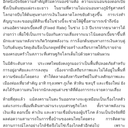
อีกหนึ่งปัจจัยความสำคัญที่ไม่ควรมองข้ามคือ ความแน่นอนของดอกเบี้ย
ซึ่งเป็นต้นทุนแฝงระยะยาว ในยามที่ความไม่แน่นอนทางภูมิรัฐศาสตร์
โลกอาจบีบให้ต้นทุนทางการเงินในตลาดโลกขยับตัวสูงขึ้น การเร่งทำ
สัญญาและขออนุมัติสินเชื่อในช่วงนี้จะช่วยให้ผู้ซื้อสามารถเข้าถึงข้อ
เสนออัตราดอกเบี้ยคงที่ (Fixed Rate) ในช่วง 1-3 ปีแรกจากธนาคารได้
ง่ายกว่า เพื่อใช้เป็นเกราะป้องกันความเสี่ยงจากแนวโน้มดอกเบี้ยขาขึ้นที่
มักจะตามมาหลังจากเกิดวิกฤตพลังงาน การล็อกต้นทุนทางการเงินควบคู่
ไปกับต้นทุนวัสดุเดิมจึงเป็นกลยุทธ์ที่ช่วยสร้างเสถียรภาพให้กับรายจ่าย
ของครอบครัวในสภาวะที่เศรษฐกิจโลกเต็มไปด้วยความผันผวน
ในมิติระดับสากล ประเทศไทยยังคงถูกมองว่าเป็นพื้นที่ปลอดภัยสำหรับ
การอยู่อาศัยและการลงทุน เนื่องจากมีเสถียรภาพและไม่ได้อยู่ในพื้นที่
ความขัดแย้งโดยตรง ทำให้ตลาดอสังหาริมทรัพย์ในทำเลศักยภาพและ
เมืองท่องเที่ยวสำคัญ อาทิ กรุงเทพฯ ภูเก็ต หัวหิน ชลบุรี และเชียงใหม่ ยัง
คงได้รับความสนใจจากนักลงทุนต่างชาติที่ต้องการกระจายความเสี่ยง
ท้ายที่สุดแล้ว แม้สงครามในตะวันออกกลางจะดูเหมือนเป็นเรื่องไกลตัว
แต่แรงกระเพื่อมที่เดินทางผ่านระบบเศรษฐกิจโลก ทั้งราคาพลังงาน
เงินเฟ้อ ดอกเบี้ย ค่าเงิน และความเชื่อมั่นของผู้บริโภค ล้วนเป็นปัจจัยที่มี
ผลต่อความสามารถในการซื้อบ้านของคนไทยโดยตรง การติดตาม
สถานการณ์โลกอย่างใกล้ชิดจึงไม่ใช่เรื่องไกลตัวอีกต่อไป เพราะ