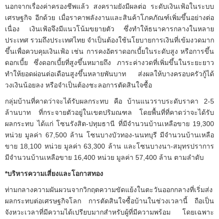
นอกจากเรื่องค่าครองชีพแล้ว สงครามยังมีผลต่อ ระดับเงินเฟ้อในระบบ
เศรษฐกิจ อีกด้วย เมื่อราคาพลังงานและสินค้าโภคภัณฑ์เพิ่มขึ้นอย่างต่อ
เนื่อง เงินเฟ้อจึงมีแนวโน้มขยายตัว ซึ่งทำให้ธนาคารกลางในหลาย
ประเทศ รวมถึงประเทศไทย จำเป็นต้องใช้นโยบายการเงินที่เข้มงวดมาก
ขึ้นเพื่อควบคุมเงินเฟ้อ เช่น การคงอัตราดอกเบี้ยในระดับสูง หรือการขึ้น
ดอกเบี้ย ซึ่งดอกเบี้ยที่สูงขึ้นหมายถึง ภาระค่างวดที่เพิ่มขึ้นในระยะยาว
ทำให้ยอดผ่อนต่อเดือนสูงขึ้นหลายพันบาท ส่งผลให้บางครอบครัวกู้ได้
วงเงินน้อยลง หรือจำเป็นต้องชะลอการตัดสินใจซื้อ
กลุ่มบ้านที่คาดว่าจะได้รับผลกระทบ คือ บ้านแนวราบระดับราคา 2-5
ล้านบาท ที่กระจายตัวอยู่ในเขตปริมณฑล โดยพื้นที่ที่คาดว่าจะได้รับ
ผลกระทบ ได้แก่ โซนรังสิต-ปทุมธานี ที่มีจำนวนบ้านเหลือขาย 19,300
หน่วย มูลค่า 67,500 ล้าน โซนบางบัวทอง-นนทบุรี มีจำนวนบ้านเหลือ
ขาย 18,100 หน่วย มูลค่า 63,300 ล้าน และโซนบางนา-สมุทรปราการ
มีจำนวนบ้านเหลือขาย 16,400 หน่วย มูลค่า 57,400 ล้าน ตามลำดับ
*
บริหารความเสี่ยงและโอกาสทอง
ท่ามกลางความผันผวนจากวิกฤตความขัดแย้งในตะวันออกกลางที่เริ่มส่ง
ผลกระทบต่อเศรษฐกิจโลก การตัดสินใจซื้อบ้านในช่วงเวลานี้ ถือเป็น
จังหวะเวลาที่มีความได้เปรียบมากสำหรับผู้ที่มีความพร้อม โดยเฉพาะ