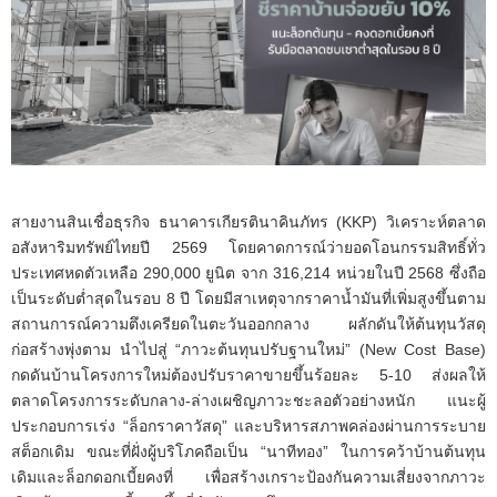
สายงานสินเชื่อธุรกิจ ธนาคารเกียรตินาคินภัทร (KKP) วิเคราะห์ตลาด
อสังหาริมทรัพย์ไทยปี 2569 โดยคาดการณ์ว่ายอดโอนกรรมสิทธิ์ทั่ว
ประเทศหดตัวเหลือ 290,000 ยูนิต จาก 316,214 หน่วยในปี 2568 ซึ่งถือ
เป็นระดับต่ำสุดในรอบ 8 ปี โดยมีสาเหตุจากราคาน้ำมันที่เพิ่มสูงขึ้นตาม
สถานการณ์ความตึงเครียดในตะวันออกกลาง ผลักดันให้ต้นทุนวัสดุ
ก่อสร้างพุ่งตาม นำไปสู่ “ภาวะต้นทุนปรับฐานใหม่” (New Cost Base)
กดดันบ้านโครงการใหม่ต้องปรับราคาขายขึ้นร้อยละ 5-10 ส่งผลให้
ตลาดโครงการระดับกลาง-ล่างเผชิญภาวะชะลอตัวอย่างหนัก แนะผู้
ประกอบการเร่ง “ล็อกราคาวัสดุ” และบริหารสภาพคล่องผ่านการระบาย
สต็อกเดิม ขณะที่ฝั่งผู้บริโภคถือเป็น “นาทีทอง” ในการคว้าบ้านต้นทุน
เดิมและล็อกดอกเบี้ยคงที่ เพื่อสร้างเกราะป้องกันความเสี่ยงจากภาวะ