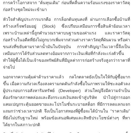
การคว้าโอกาสจาก “ต้นทุนเดิม” ก่อนที่คลื่นความร้อนแรงของราคาวัสดุ
ก่อสร้างชุดใหม่จะเข้ามา
หัวใจสำคัญประการแรกคือ การล็อกต้นทุนคงที่ ผ่านการเลือกซื้อบ้านที่
สร้างเสร็จพร้อมอยู่ (Stock) ซึ่งเปรียบเสมือนการซื้อสินค้าย้อนเวลา
เพราะบ้านเหล่านี้ถูกคำนวณราคาบนฐานของค่าแรง และราคาวัสดุ
ก่อสร้างในอดีตที่ยังไม่ถูกบวกเพิ่มจากส่วนต่างราคาวัสดุที่ผันผวน หรือค่า
ขนส่งที่ขยับตามราคาน้ำมันในปัจจุบัน การทำสัญญาในเวลานี้จึงเป็น
เหมือนการได้รับส่วนลดทางอ้อมจากภาวะเงินเฟ้อที่กำลังจะเร่งตัวขึ้น
ทำให้ผู้ซื้อได้เป็นเจ้าของทรัพย์สินที่มีมูลค่าการก่อสร้างจริงสูงกว่าราคาที่
จ่ายไป
นอกจากความคุ้มค่าด้านราคาแล้ว กลไกตลาดยังเป็นใจให้กับผู้ซื้อมาก
ขึ้น เมื่อความกังวลเรื่องสงครามกดดันกำลังซื้อในภาพรวมให้ชะลอตัวลง
ผู้ประกอบการอสังหาริมทรัพย์ (Developer) ส่วนใหญ่จึงมีความจำเป็น
ต้องรักษาสภาพคล่องและดึงกระแสเงินสดเข้าสู่บริษัท นำไปสู่การออก
แคมเปญกระตุ้นยอดขายและโปรโมชั่นระบายสต็อก ที่มีการลดแลกแจก
แถมกว่าช่วงเวลาปกติ จึงเป็นโอกาสทองที่ผู้ซื้อจะได้บ้านใน “ราคาเดิม”
ที่ยังไม่ปรับฐานใหม่ พร้อมข้อเสนอพิเศษและสิทธิประโยชน์ต่างๆ ที่หา
ได้ยากในสภาวะปกติ