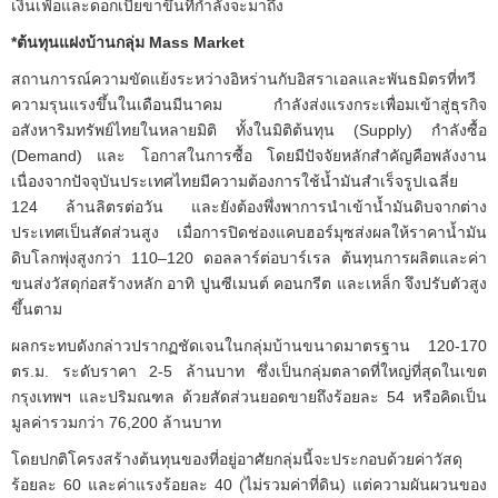
เงินเฟ้อและดอกเบี้ยขาขึ้นที่กำลังจะมาถึง
*
ต้นทุนแฝงบ้านกลุ่ม Mass Market
สถานการณ์ความขัดแย้งระหว่างอิหร่านกับอิสราเอลและพันธมิตรที่ทวี
ความรุนแรงขึ้นในเดือนมีนาคม กำลังส่งแรงกระเพื่อมเข้าสู่ธุรกิจ
อสังหาริมทรัพย์ไทยในหลายมิติ ทั้งในมิติต้นทุน (Supply) กำลังซื้อ
(Demand) และ โอกาสในการซื้อ โดยมีปัจจัยหลักสำคัญคือพลังงาน
เนื่องจากปัจจุบันประเทศไทยมีความต้องการใช้น้ำมันสำเร็จรูปเฉลี่ย
124 ล้านลิตรต่อวัน และยังต้องพึ่งพาการนำเข้าน้ำมันดิบจากต่าง
ประเทศเป็นสัดส่วนสูง เมื่อการปิดช่องแคบฮอร์มุซส่งผลให้ราคาน้ำมัน
ดิบโลกพุ่งสูงกว่า 110–120 ดอลลาร์ต่อบาร์เรล ต้นทุนการผลิตและค่า
ขนส่งวัสดุก่อสร้างหลัก อาทิ ปูนซีเมนต์ คอนกรีต และเหล็ก จึงปรับตัวสูง
ขึ้นตาม
ผลกระทบดังกล่าวปรากฏชัดเจนในกลุ่มบ้านขนาดมาตรฐาน 120-170
ตร.ม. ระดับราคา 2-5 ล้านบาท ซึ่งเป็นกลุ่มตลาดที่ใหญ่ที่สุดในเขต
กรุงเทพฯ และปริมณฑล ด้วยสัดส่วนยอดขายถึงร้อยละ 54 หรือคิดเป็น
มูลค่ารวมกว่า 76,200 ล้านบาท
โดยปกติโครงสร้างต้นทุนของที่อยู่อาศัยกลุ่มนี้จะประกอบด้วยค่าวัสดุ
ร้อยละ 60 และค่าแรงร้อยละ 40 (ไม่รวมค่าที่ดิน) แต่ความผันผวนของ