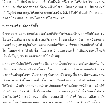
“ล็อกราคา” กับร้านวัสดุก่อสร้างในพื้นที่ หรือการจัดซื้อวัสดุในกลุ่มงาน
ระบบและสีอาคารสำรองไว้ล่วงหน้าเมื่อเริ่มเห็นสัญญาณ จะเป็นกลยุทธ์
สำคัญที่ช่วยควบคุมให้งบประมาณก่อสร้างที่ตั้งไว้ไม่รั่วไหลไปกับกระแส
ราคาน้ำมันและสินค้าโภคภัณฑ์โลกที่ผันผวน
*
แรงกระเพื่อมต่อกำลังซื้อ
วิกฤตความความขัดแย้งระดับโลกที่เกิดขึ้นห่างออกไปหลายพันกิโลเมตร
ไม่ได้เป็นเพียงข่าวต่างประเทศที่ผ่านตาในหน้าสื่อเท่านั้น แต่ยังส่งแรง
กระเพื่อมสู่เศรษฐกิจไทยและกระทบต่อชีวิตประจำวันอย่างหลีกเลี่ยงไม่
ได้ โดยเฉพาะ “กำลังซื้อ” ในตลาดบ้านและคอนโดมิเนียมของคนไทยที่
เริ่มส่งสัญญาณชะลอตัวอย่างมีนัยสำคัญ
ผลกระทบที่เห็นได้ชัดเจนที่สุดคือ ราคาน้ำมันในประเทศไทยเพิ่มขึ้น ไม่
เพียงแค่ค่าเดินทางที่แพงขึ้นเท่านั้น แต่ยังรวมถึงค่าขนส่งสินค้าและ
ราคาสินค้าอุปโภคบริโภคต่างๆ ที่ทยอยปรับตัวสูงขึ้นตามต้นทุนพลังงาน
เมื่อค่าครองชีพโดยรวมเพิ่มขึ้น ครัวเรือนจำนวนมากจึงต้องจัดสรรราย
ได้ใหม่ เงินที่เคยสามารถนำมาเก็บออมเพื่อเป็นเงินดาวน์บ้าน หรือใช้
สำหรับผ่อนชำระสินเชื่อที่อยู่อาศัย อาจต้องถูกนำไปใช้กับค่าใช้จ่าย
จำเป็นในชีวิตประจำวันมากขึ้น ส่งผลให้ กำลังซื้อในตลาดที่อยู่อาศัย
ของคนไทยเริ่มอ่อนแรงลง แม้ว่าความต้องการมีบ้านจะยังคงมีอยู่ก็ตาม