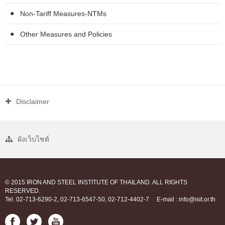
Non-Tariff Measures-NTMs
Other Measures and Policies
Disclaimer
ผังเว็บไซต์
© 2015 IRON AND STEEL INSTITUTE OF THAILAND. ALL RIGHTS
RESERVED.
Tel. 02-713-6290-2, 02-713-6547-50, 02-712-4402-7
E-mail : info@isit.or.th