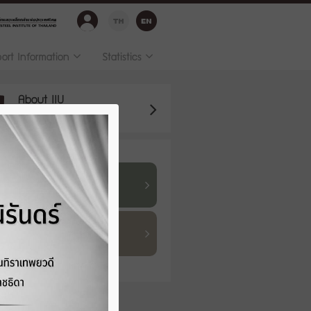
port Information
Statistics
About IIU
stry Warning
July 2026
Flat Product
Normal
Long Product
Recovered