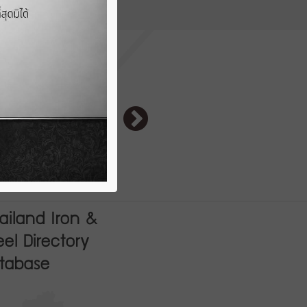
tistics
ailand Iron &
eel Directory
tabase