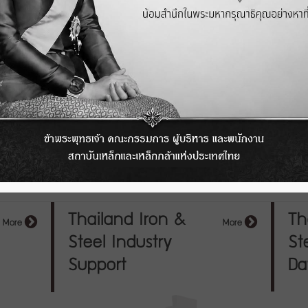
Sta
Iron Industry News
More
27.07.2026
23.07.2026
Thailand Iron &
Th
More
More
Steel Industry
St
Support
Da
Information