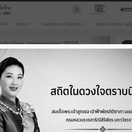
bout
News
Journals and Reports
Steel Industry Sup
Next
Indu