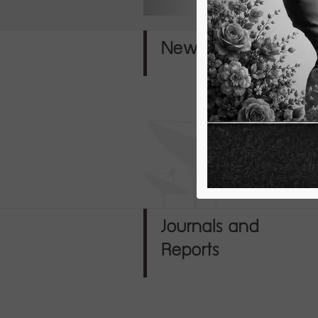
News
Business News
Journals and
Reports