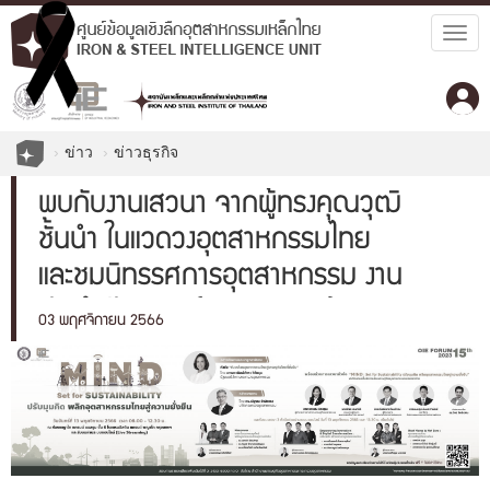
Togg
navig
ข่าว
ข่าวธุรกิจ
พบกับงานเสวนา จากผู้ทรงคุณวุฒิ
ชั้นนำ ในแวดวงอุตสาหกรรมไทย
และชมนิทรรศการอุตสาหกรรม งาน
ประจำปี สศอ. (OIE Forum) พ.ศ.
03 พฤศจิกายน 2566
2566 OIE Foru