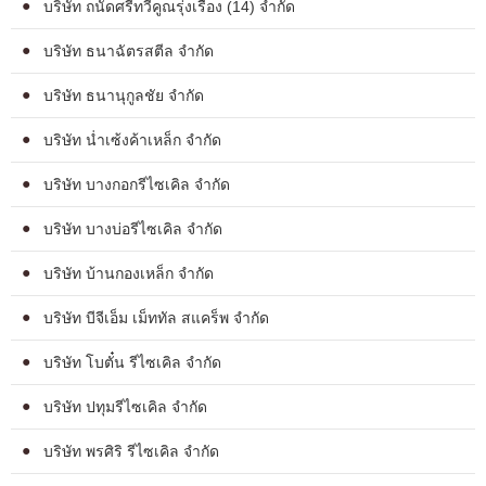
บริษัท ถนัดศรีทวีคูณรุ่งเรือง (14) จำกัด
บริษัท ธนาฉัตรสตีล จำกัด
บริษัท ธนานุกูลชัย จำกัด
บริษัท น่ำเซ้งค้าเหล็ก จำกัด
บริษัท บางกอกรีไซเคิล จำกัด
บริษัท บางบ่อรีไซเคิล จำกัด
บริษัท บ้านกองเหล็ก จำกัด
บริษัท บีจีเอ็ม เม็ททัล สแคร็พ จำกัด
บริษัท โบตั๋น รีไซเคิล จำกัด
บริษัท ปทุมรีไซเคิล จำกัด
บริษัท พรศิริ รีไซเคิล จำกัด