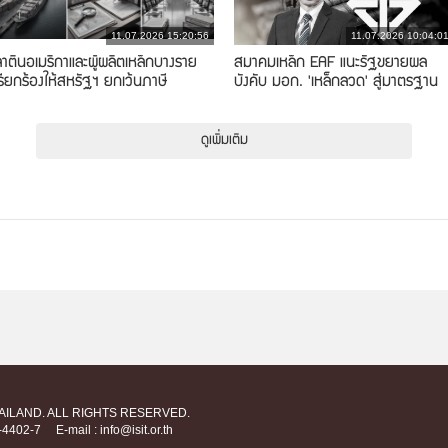
11.07.2026 15:20:56
11.07.2026 10:04:0
ลาตินอเมริกาและผู้ผลิตเหล็กบางราย
สมาคมเหล็ก EAF แนะรัฐขยายผล
รียกร้องให้สหรัฐฯ ยกเว้นภาษี
บังคับ มอก. 'เหล็กลวด' สู่มาตรฐาน
สากล
ดูเพิ่มเติม
HAILAND. ALL RIGHTS RESERVED.
712-4402-7
E-mail : info@isit.or.th