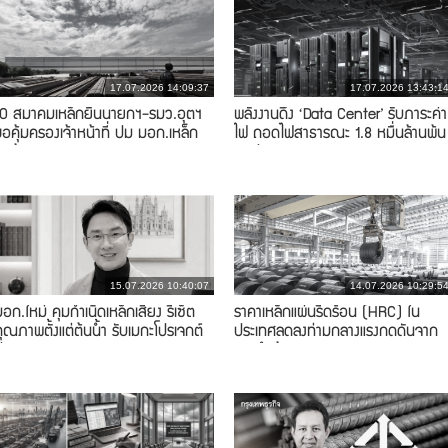
17.07.2026 14:09:37
17.07.2026 13:43:1
10 สมาคมเหล็กยื่นนายกฯ-รมว.อุตฯ
พลังงานดึง ‘Data Center’ รับภาระค่า
อคุ้มครองเจ้าหน้าที่ ปม มอก.เหล็ก
ไฟ ถอดไฟสาธารณะ 1.8 หมื่นล้านพ้น
ข้ออ้อย
บิลประชาชน
15.07.2026 10:40:07
14.07.2026 10:29:5
อก.ใหม่ คุมกำเนิดเหล็กเสี่ยง รีเซ็ต
ราคาเหล็กแผ่นรีดร้อน (HRC) ใน
ุณภาพตั้งแต่ต้นน้ำ รับเมกะโปรเจกต์
ประเทศลดลงท่ามกลางแรงกดดันจาก
ประเทศ
การนำเข้า