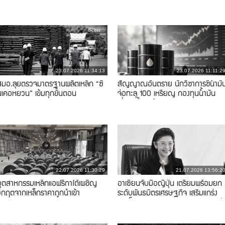
าษีลูกที่สอง
ได้ยกเว้น
23.07.2026 11:34:13
23.07.2026 11:11:2
สมอ.ลุยตรวจมาตรฐานผลิตเหล็ก “ซิ
สัญญาณอันตราย นักวิชาการชี้น้ำมั
นเคอหยวน” เข้มทุกขั้นตอน
จ่อทะลุ 100 เหรียญ กองทุนน้ำมัน
เสี่ยงหนี้แสนล้าน
22.07.2026 11:30:29
21.07.2026 13:56:2
อุตสาหกรรมเหล็กแอฟริกาใต้เผชิญ
อาเซียนจับมือญี่ปุ่น เตรียมพร้อมยก
วิกฤตจากเหล็กราคาถูกนำเข้า
ระดับพันธมิตรเศรษฐกิจ เสริมแกร่ง
ห่วงโซ่อุปทานภูมิภาค รับเทรนด์การค้
โลก