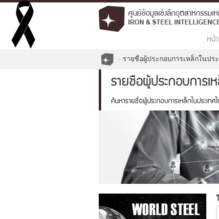
หน้า
รายชื่อผู้ประกอบการเหล็กในปร
รายชื่อผู้ประกอบการเ
ค้นหารายชื่อผู้ประกอบการเหล็กในประเทศ