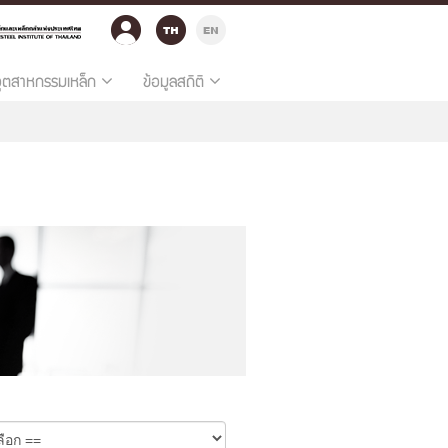
อุตสาหกรรมเหล็ก
ข้อมูลสถิติ