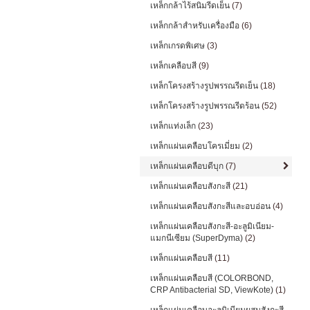
เหล็กกล้าไร้สนิมรีดเย็น
(7)
เหล็กกล้าสำหรับเครื่องมือ
(6)
เหล็กเกรดพิเศษ
(3)
เหล็กเคลือบสี
(9)
เหล็กโครงสร้างรูปพรรณรีดเย็น
(18)
เหล็กโครงสร้างรูปพรรณรีดร้อน
(52)
เหล็กแท่งเล็ก
(23)
เหล็กแผ่นเคลือบโครเมี่ยม
(2)
เหล็กแผ่นเคลือบดีบุก
(7)
เหล็กแผ่นเคลือบสังกะสี
(21)
เหล็กแผ่นเคลือบสังกะสีและอบอ่อน
(4)
เหล็กแผ่นเคลือบสังกะสี-อะลูมิเนียม-
แมกนีเซียม (SuperDyma)
(2)
เหล็กแผ่นเคลือบสี
(11)
เหล็กแผ่นเคลือบสี (COLORBOND,
CRP Antibacterial SD, ViewKote)
(1)