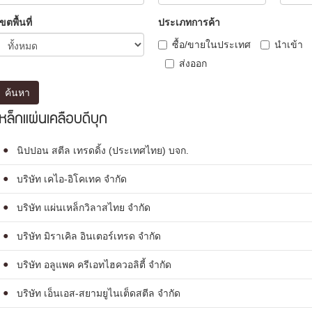
ขตพื้นที่
ประเภทการค้า
ซื้อ/ขายในประเทศ
นำเข้า
ส่งออก
ค้นหา
เหล็กแผ่นเคลือบดีบุก
นิปปอน สตีล เทรดดิ้ง (ประเทศไทย) บจก.
บริษัท เคไอ-อิโคเทค จำกัด
บริษัท แผ่นเหล็กวิลาสไทย จำกัด
บริษัท มิราเคิล อินเตอร์เทรด จำกัด
บริษัท อลูแพค ครีเอทไฮควอลิตี้ จำกัด
บริษัท เอ็นเอส-สยามยูไนเต็ดสตีล จำกัด