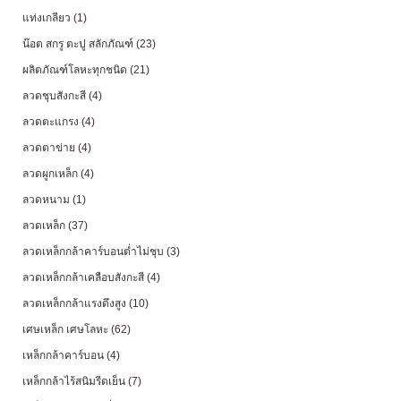
แท่งเกลียว
(1)
น๊อต สกรู ตะปู สลักภัณฑ์
(23)
ผลิตภัณฑ์โลหะทุกชนิด
(21)
ลวดชุบสังกะสี
(4)
ลวดตะแกรง
(4)
ลวดตาข่าย
(4)
ลวดผูกเหล็ก
(4)
ลวดหนาม
(1)
ลวดเหล็ก
(37)
ลวดเหล็กกล้าคาร์บอนต่ำไม่ชุบ
(3)
ลวดเหล็กกล้าเคลือบสังกะสี
(4)
ลวดเหล็กกล้าแรงดึงสูง
(10)
เศษเหล็ก เศษโลหะ
(62)
เหล็กกล้าคาร์บอน
(4)
เหล็กกล้าไร้สนิมรีดเย็น
(7)