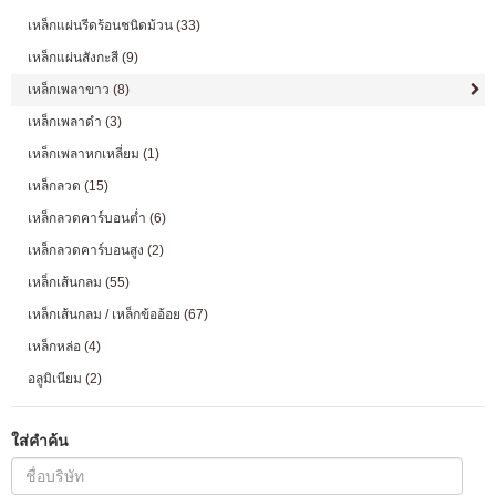
เหล็กแผ่นรีดร้อนชนิดม้วน
(33)
เหล็กแผ่นสังกะสี
(9)
เหล็กเพลาขาว
(8)
เหล็กเพลาดำ
(3)
เหล็กเพลาหกเหลี่ยม
(1)
เหล็กลวด
(15)
เหล็กลวดคาร์บอนต่ำ
(6)
เหล็กลวดคาร์บอนสูง
(2)
เหล็กเส้นกลม
(55)
เหล็กเส้นกลม / เหล็กข้ออ้อย
(67)
เหล็กหล่อ
(4)
อลูมิเนียม
(2)
ใส่คำค้น