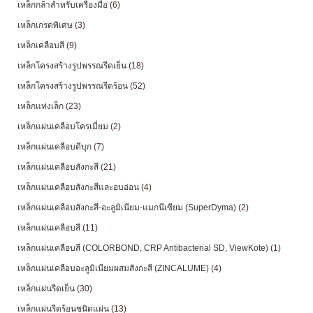
เหล็กกล้าสำหรับเครื่องมือ
(6)
เหล็กเกรดพิเศษ
(3)
เหล็กเคลือบสี
(9)
เหล็กโครงสร้างรูปพรรณรีดเย็น
(18)
เหล็กโครงสร้างรูปพรรณรีดร้อน
(52)
เหล็กแท่งเล็ก
(23)
เหล็กแผ่นเคลือบโครเมี่ยม
(2)
เหล็กแผ่นเคลือบดีบุก
(7)
เหล็กแผ่นเคลือบสังกะสี
(21)
เหล็กแผ่นเคลือบสังกะสีและอบอ่อน
(4)
เหล็กแผ่นเคลือบสังกะสี-อะลูมิเนียม-แมกนีเซียม (SuperDyma)
(2)
เหล็กแผ่นเคลือบสี
(11)
เหล็กแผ่นเคลือบสี (COLORBOND, CRP Antibacterial SD, ViewKote)
(1)
เหล็กแผ่นเคลือบอะลูมิเนียมผสมสังกะสี (ZINCALUME)
(4)
เหล็กแผ่นรีดเย็น
(30)
เหล็กแผ่นรีดร้อนชนิดแผ่น
(13)