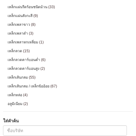
เหล็กแผ่นรีดร้อนชนิดม้วน
(33)
เหล็กแผ่นสังกะสี
(9)
เหล็กเพลาขาว
(8)
เหล็กเพลาดำ
(3)
เหล็กเพลาหกเหลี่ยม
(1)
เหล็กลวด
(15)
เหล็กลวดคาร์บอนต่ำ
(6)
เหล็กลวดคาร์บอนสูง
(2)
เหล็กเส้นกลม
(55)
เหล็กเส้นกลม / เหล็กข้ออ้อย
(67)
เหล็กหล่อ
(4)
อลูมิเนียม
(2)
ใส่คำค้น