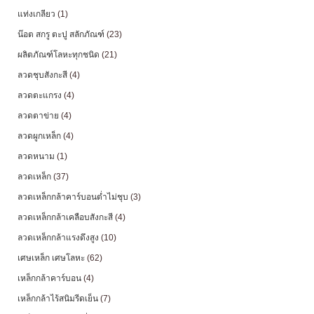
แท่งเกลียว
(1)
น๊อต สกรู ตะปู สลักภัณฑ์
(23)
ผลิตภัณฑ์โลหะทุกชนิด
(21)
ลวดชุบสังกะสี
(4)
ลวดตะแกรง
(4)
ลวดตาข่าย
(4)
ลวดผูกเหล็ก
(4)
ลวดหนาม
(1)
ลวดเหล็ก
(37)
ลวดเหล็กกล้าคาร์บอนต่ำไม่ชุบ
(3)
ลวดเหล็กกล้าเคลือบสังกะสี
(4)
ลวดเหล็กกล้าแรงดึงสูง
(10)
เศษเหล็ก เศษโลหะ
(62)
เหล็กกล้าคาร์บอน
(4)
เหล็กกล้าไร้สนิมรีดเย็น
(7)