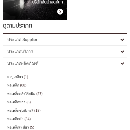
ดูตามประเภท
ประเภท Supplier
ประเภทบริการ
ประเภทผลิตภัณฑ์
ตะปูเกลียว
(1)
ท่อเหล็ก
(68)
ท่อเหล็กกล้าไร้สนิม
(27)
ท่อเหล็กขาว
(8)
ท่อเหล็กชุบสังกะสี
(18)
ท่อเหล็กดำ
(34)
ท่อเหล็กเหนียว
(5)