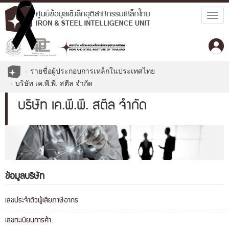
Togg
navig
รายชื่อผู้ประกอบการเหล็กในประเทศไทย
บริษัท เค.พี.พี. สตีล จำกัด
บริษัท เค.พี.พี. สตีล จำกัด
ข้อมูลบริษัท
เลขประจำตัวผู้เสียภาษีอากร
เลขทะเบียนการค้า