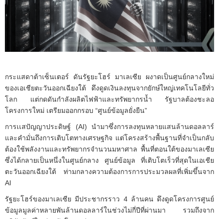
กระแสดาต้าเซ็นเตอร์ ดันรัฐยะโฮร์ มาเลเซีย ผงาดเป็นศูนย์กลางใหม่
ของเอเชียตะวันออกเฉียงใต้ ดึงดูดเงินลงทุนจากยักษ์ใหญ่เทคโนโลยีทั่ว
โลก แต่กดดันกำลังผลิตไฟฟ้าและทรัพยากรน้ำ รัฐบาลต้องชะลอ
โครงการใหม่ เตรียมออกกรอบ “ศูนย์ข้อมูลยั่งยืน”
การเเสปัญญาประดิษฐ์ (AI) นำมาซึ่งการลงทุนหลายแสนล้านดอลลาร์
และคำมั่นถึงการเติบโตทางเศรษฐกิจ แต่โครงสร้างพื้นฐานที่จำเป็นกลับ
ต้องใช้พลังงานและทรัพยากรจำนวนมหาศาล พื้นที่ตอนใต้ของมาเลเซีย
ซึ่งได้กลายเป็นหนึ่งในศูนย์กลาง ศูนย์ข้อมูล ที่เติบโตเร็วที่สุดในเอเชีย
ตะวันออกเฉียงใต้ ท่ามกลางความต้องการการประมวลผลที่เพิ่มขึ้นจาก
AI
รัฐยะโฮร์ของมาเลเซีย มีประชากรราว 4 ล้านคน ดึงดูดโครงการศูนย์
ข้อมูลมูลค่าหลายพันล้านดอลลาร์ในช่วงไม่กี่ปีที่ผ่านมา รวมถึงจาก