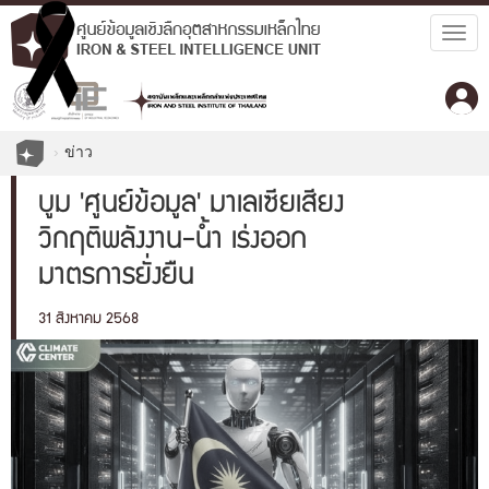
Togg
navig
ข่าว
บูม 'ศูนย์ข้อมูล' มาเลเซียเสี่ยง
วิกฤติพลังงาน-น้ำ เร่งออก
มาตรการยั่งยืน
31 สิงหาคม 2568