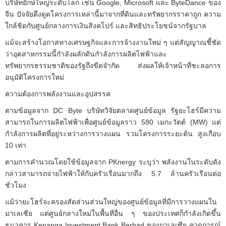
บริษัทยักษ์ใหญ่ระดับโลก เช่น Google, Microsoft และ ByteDance ของ
จีน ปัจจัยดึงดูดโครงการเหล่านี้มาจากที่ดินและทรัพยากรราคาถูก ความ
ใกล้ชิดกับศูนย์กลางการเงินสิงคโปร์ และสิทธิประโยชน์จากรัฐบาล
แม้จะสร้างโอกาสทางเศรษฐกิจและการจ้างงานใหม่ ๆ แต่สัญญาณชี้ชัด
ว่าอุตสาหกรรมนี้กำลังผลักดันกำลังการผลิตไฟฟ้าและ
ทรัพยากรธรรมชาติของรัฐถึงขีดจำกัด ส่งผลให้เจ้าหน้าที่ชะลอการ
อนุมัติโครงการใหม่
ความต้องการพลังงานและอุปสรรค
ตามข้อมูลจาก DC Byte บริษัทวิจัยตลาดศูนย์ข้อมูล รัฐยะโฮร์มีความ
สามารถในการผลิตไฟฟ้าเพื่อศูนย์ข้อมูลราว 580 เมกะวัตต์ (MW) แต่
กำลังการผลิตที่อยู่ระหว่างการวางแผน รวมโครงการระยะต้น สูงเกือบ
10 เท่า
ตามการคำนวณโดยใช้ข้อมูลจาก PKnergy ระบุว่า พลังงานในระดับดัง
กล่าวสามารถจ่ายไฟฟ้าให้กับครัวเรือนมากถึง 5.7 ล้านครัวเรือนต่อ
ชั่วโมง
แม้ว่ายะโฮร์จะครองสัดส่วนส่วนใหญ่ของศูนย์ข้อมูลที่มีการวางแผนใน
มาเลเซีย แต่ศูนย์กลางใหม่ในพื้นที่อื่น ๆ ของประเทศก็กำลังเกิดขึ้น
ธนาคาร Kenanga Investment Bank Berhad ของมาเลเซีย คาดการณ์