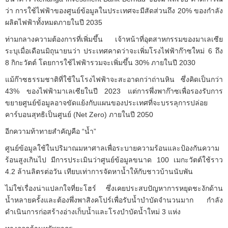
ว่า การใช้ไฟฟ้าของศูนย์ข้อมูลในประเทศจะมีสัดส่วนถึง 20% ของกำลัง
ผลิตไฟฟ้าทั้งหมดภายในปี 2035
ท่ามกลางความต้องการที่เพิ่มขึ้น เจ้าหน้าที่อุตสาหกรรมของมาเลเซีย
ระบุเมื่อเดือนมิถุนายนว่า ประเทศคาดว่าจะเพิ่มโรงไฟฟ้าก๊าซใหม่ 6 ถึง
8 กิกะวัตต์ โดยการใช้ไฟฟ้ารวมจะเพิ่มขึ้น 30% ภายในปี 2030
แม้ก๊าซธรรมชาติที่ใช้ในโรงไฟฟ้าจะสะอาดกว่าถ่านหิน ซึ่งคิดเป็นกว่า
43% ของไฟฟ้ามาเลเซียในปี 2023 แต่การพึ่งพาก๊าซเพื่อรองรับการ
ขยายศูนย์ข้อมูลอาจขัดแย้งกับแผนของประเทศที่จะบรรลุการปล่อย
คาร์บอนสุทธิเป็นศูนย์ (Net Zero) ภายในปี 2050
อีกความท้าทายสำคัญคือ “น้ำ”
ศูนย์ข้อมูลใช้ในปริมาณมหาศาลเพื่อระบายความร้อนและป้องกันความ
ร้อนสูงเกินไป มีการประเมินว่าศูนย์ข้อมูลขนาด 100 เมกะวัตต์ใช้ราว
4.2 ล้านลิตรต่อวัน เทียบเท่าการจัดหาน้ำให้กับชาวบ้านนับพัน
ไม่ใช่เรื่องน่าแปลกใจที่ยะโฮร์ ซึ่งเคยประสบปัญหาการหยุดชะงักด้าน
น้ำหลายครั้งและต้องพึ่งพาสิงคโปร์เพื่อรับน้ำบำบัดจำนวนมาก กำลัง
ดำเนินการก่อสร้างอ่างเก็บน้ำและโรงบำบัดน้ำใหม่ 3 แห่ง