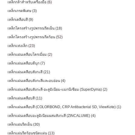
เหล็กกล้าสำหรับเครื่องมือ
(6)
เหล็กเกรดพิเศษ
(3)
เหล็กเคลือบสี
(9)
เหล็กโครงสร้างรูปพรรณรีดเย็น
(18)
เหล็กโครงสร้างรูปพรรณรีดร้อน
(52)
เหล็กแท่งเล็ก
(23)
เหล็กแผ่นเคลือบโครเมี่ยม
(2)
เหล็กแผ่นเคลือบดีบุก
(7)
เหล็กแผ่นเคลือบสังกะสี
(21)
เหล็กแผ่นเคลือบสังกะสีและอบอ่อน
(4)
เหล็กแผ่นเคลือบสังกะสี-อะลูมิเนียม-แมกนีเซียม (SuperDyma)
(2)
เหล็กแผ่นเคลือบสี
(11)
เหล็กแผ่นเคลือบสี (COLORBOND, CRP Antibacterial SD, ViewKote)
(1)
เหล็กแผ่นเคลือบอะลูมิเนียมผสมสังกะสี (ZINCALUME)
(4)
เหล็กแผ่นรีดเย็น
(30)
เหล็กแผ่นรีดร้อนชนิดแผ่น
(13)