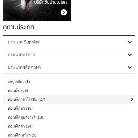
ดูตามประเภท
ประเภท Supplier
ประเภทบริการ
ประเภทผลิตภัณฑ์
ตะปูเกลียว
(1)
ท่อเหล็ก
(68)
ท่อเหล็กกล้าไร้สนิม
(27)
ท่อเหล็กขาว
(8)
ท่อเหล็กชุบสังกะสี
(18)
ท่อเหล็กดำ
(34)
ท่อเหล็กเหนียว
(5)