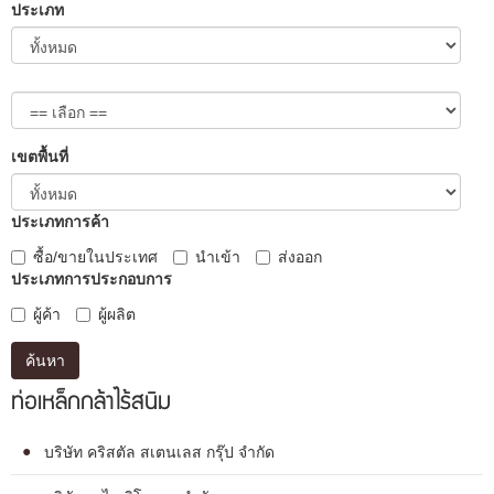
ประเภท
เขตพื้นที่
ประเภทการค้า
ซื้อ/ขายในประเทศ
นำเข้า
ส่งออก
ประเภทการประกอบการ
ผู้ค้า
ผู้ผลิต
ค้นหา
ท่อเหล็กกล้าไร้สนิม
บริษัท คริสตัล สเตนเลส กรุ๊ป จำกัด