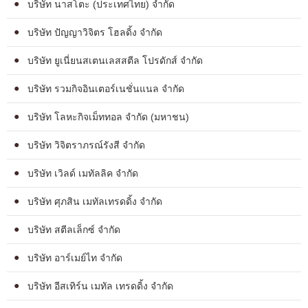
บริษัท นาสโตะ (ประเทศไทย) จำกัด
บริษัท ปัญญาวิจิตร โฮลดิ้ง จำกัด
บริษัท ยูเนี่ยนสเตนเลสสตีล โปรดักส์ จำกัด
บริษัท รวมกิจอินเตอร์เนชั่นแนล จำกัด
บริษัท โลหะกิจเม็ททอล จำกัด (มหาชน)
บริษัท วิจิตราภรณ์รังสี จำกัด
บริษัท เวิลด์ เมทัลลิค จำกัด
บริษัท ศุภสิน เมทัลเทรดดิ้ง จำกัด
บริษัท สตีลเล็กซ์ จำกัด
บริษัท อาร์เมย์ไท จำกัด
บริษัท อีสเทิร์น เมทัล เทรดดิ้ง จำกัด