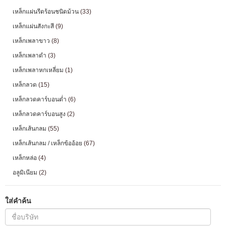
เหล็กแผ่นรีดร้อนชนิดม้วน
(33)
เหล็กแผ่นสังกะสี
(9)
เหล็กเพลาขาว
(8)
เหล็กเพลาดำ
(3)
เหล็กเพลาหกเหลี่ยม
(1)
เหล็กลวด
(15)
เหล็กลวดคาร์บอนต่ำ
(6)
เหล็กลวดคาร์บอนสูง
(2)
เหล็กเส้นกลม
(55)
เหล็กเส้นกลม / เหล็กข้ออ้อย
(67)
เหล็กหล่อ
(4)
อลูมิเนียม
(2)
ใส่คำค้น