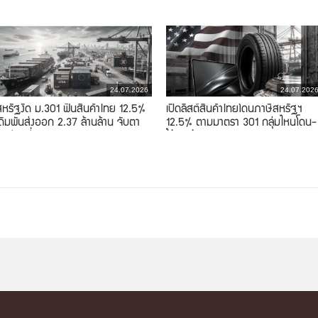
24.07.2026
24.07.202
สหรัฐงัด ม.301 ฟันสินค้าไทย 12.5%
เปิดลิสต์สินค้าไทยโดนภาษีสหรัฐฯ
เดิมพันส่งออก 2.37 ล้านล้าน จับตา
12.5% ตามมาตรา 301 กลุ่มไหนโดน-
าษีลูกที่สอง
ได้ยกเว้น