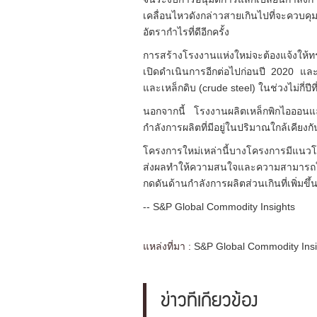
เคลื่อนไหวดังกล่าวสายเกินไปที่จะควบค
อัตรากำไรที่ดีอีกครั้ง
การสร้างโรงงานแห่งใหม่จะต้องแจ้งให้ทราบล
เปิดดำเนินการอีกต่อไปก่อนปี 2020 และ
และเหล็กดิบ (crude steel) ในช่วงไม่กี่ป
นอกจากนี้ โรงงานผลิตเหล็กพิกไอออนแ
กำลังการผลิตที่มีอยู่ในปริมาณใกล้เคียงกั
โครงการใหม่เหล่านี้บางโครงการมีแนวโ
ส่งผลทำให้ความสนใจและความสามารถในก
กดดันด้านกำลังการผลิตส่วนเกินที่เพิ่มขึ
-- S&P Global Commodity Insights
แหล่งที่มา :
S&P Global Commodity Insi
ข่าวที่เกี่ยวข้อง