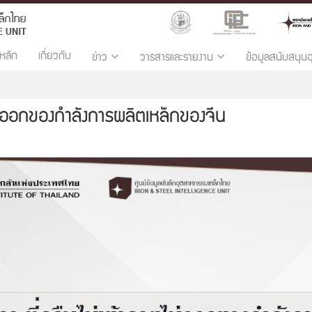
หลัก
เกี่ยวกับ
ข่าว
วารสารและรายงาน
ข้อมูลสนับสนุน
ไม่ออกของกำลังการผลิตเหล็กของจีน