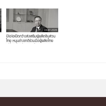
6
24.07.2026
บีโอไอเปิดกว้างส่งเสริมผู้ผลิตชิ้นส่วน
ไทย หนุนต่างชาติร่วมมือผู้ผลิตไทย
เปลี่ยนผ่านสู่ยานยนต์อนาคต