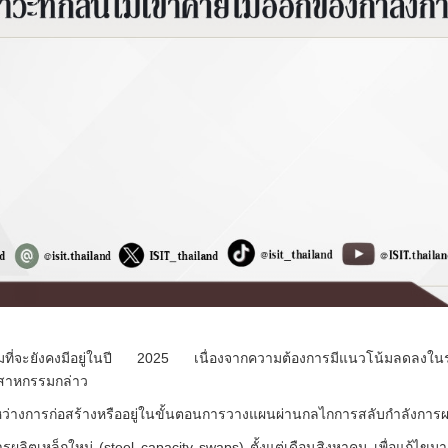
น้มที่จะยังคงมีอยู่ในปี 2025 เนื่องจากความต้องการมีแนวโน้มลดลง
อุตสาหกรรมกล่าว
หว่างการก่อสร้างหรืออยู่ในขั้นตอนการวางแผนผ่านกลไกการสลับกำลังการผ
ารผลิตเหล็กใหม่ (steel capacity swaps) ตั้งแต่เดือนสิงหาคม เพื่อแก้ไ