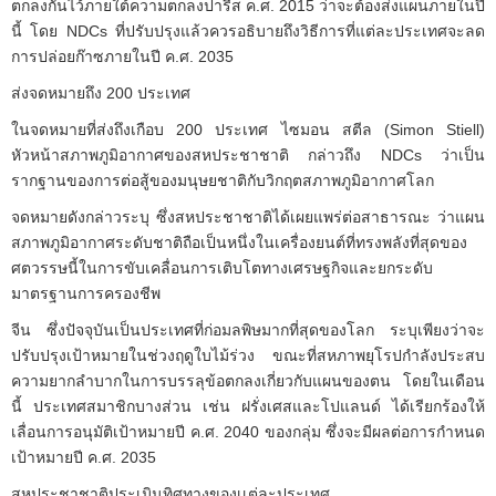
ตกลงกันไว้ภายใต้ความตกลงปารีส ค.ศ. 2015 ว่าจะต้องส่งแผนภายในปี
นี้ โดย NDCs ที่ปรับปรุงแล้วควรอธิบายถึงวิธีการที่แต่ละประเทศจะลด
การปล่อยก๊าซภายในปี ค.ศ. 2035
ส่งจดหมายถึง 200 ประเทศ
ในจดหมายที่ส่งถึงเกือบ 200 ประเทศ ไซมอน สตีล (Simon Stiell)
หัวหน้าสภาพภูมิอากาศของสหประชาชาติ กล่าวถึง NDCs ว่าเป็น
รากฐานของการต่อสู้ของมนุษยชาติกับวิกฤตสภาพภูมิอากาศโลก
จดหมายดังกล่าวระบุ ซึ่งสหประชาชาติได้เผยแพร่ต่อสาธารณะ ว่าแผน
สภาพภูมิอากาศระดับชาติถือเป็นหนึ่งในเครื่องยนต์ที่ทรงพลังที่สุดของ
ศตวรรษนี้ในการขับเคลื่อนการเติบโตทางเศรษฐกิจและยกระดับ
มาตรฐานการครองชีพ
จีน ซึ่งปัจจุบันเป็นประเทศที่ก่อมลพิษมากที่สุดของโลก ระบุเพียงว่าจะ
ปรับปรุงเป้าหมายในช่วงฤดูใบไม้ร่วง ขณะที่สหภาพยุโรปกำลังประสบ
ความยากลำบากในการบรรลุข้อตกลงเกี่ยวกับแผนของตน โดยในเดือน
นี้ ประเทศสมาชิกบางส่วน เช่น ฝรั่งเศสและโปแลนด์ ได้เรียกร้องให้
เลื่อนการอนุมัติเป้าหมายปี ค.ศ. 2040 ของกลุ่ม ซึ่งจะมีผลต่อการกำหนด
เป้าหมายปี ค.ศ. 2035
สหประชาชาติประเมินทิศทางของเเต่ละประเทศ