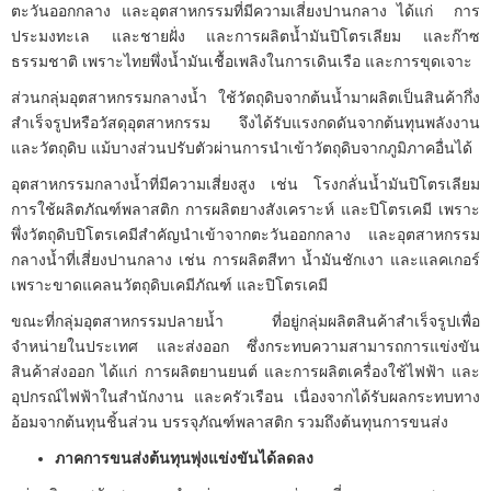
ตะวันออกกลาง และอุตสาหกรรมที่มีความเสี่ยงปานกลาง ได้แก่ การ
ประมงทะเล และชายฝั่ง และการผลิตน้ำมันปิโตรเลียม และก๊าซ
ธรรมชาติ เพราะไทยพึ่งน้ำมันเชื้อเพลิงในการเดินเรือ และการขุดเจาะ
ส่วนกลุ่มอุตสาหกรรมกลางน้ำ ใช้วัตถุดิบจากต้นน้ำมาผลิตเป็นสินค้ากึ่ง
สำเร็จรูปหรือวัสดุอุตสาหกรรม จึงได้รับแรงกดดันจากต้นทุนพลังงาน
และวัตถุดิบ แม้บางส่วนปรับตัวผ่านการนำเข้าวัตถุดิบจากภูมิภาคอื่นได้
อุตสาหกรรมกลางน้ำที่มีความเสี่ยงสูง เช่น โรงกลั่นน้ำมันปิโตรเลียม
การใช้ผลิตภัณฑ์พลาสติก การผลิตยางสังเคราะห์ และปิโตรเคมี เพราะ
พึ่งวัตถุดิบปิโตรเคมีสำคัญนำเข้าจากตะวันออกกลาง และอุตสาหกรรม
กลางน้ำที่เสี่ยงปานกลาง เช่น การผลิตสีทา น้ำมันชักเงา และแลคเกอร์
เพราะขาดแคลนวัตถุดิบเคมีภัณฑ์ และปิโตรเคมี
ขณะที่กลุ่มอุตสาหกรรมปลายน้ำ ที่อยู่กลุ่มผลิตสินค้าสำเร็จรูปเพื่อ
จำหน่ายในประเทศ และส่งออก ซึ่งกระทบความสามารถการแข่งขัน
สินค้าส่งออก ได้แก่ การผลิตยานยนต์ และการผลิตเครื่องใช้ไฟฟ้า และ
อุปกรณ์ไฟฟ้าในสำนักงาน และครัวเรือน เนื่องจากได้รับผลกระทบทาง
อ้อมจากต้นทุนชิ้นส่วน บรรจุภัณฑ์พลาสติก รวมถึงต้นทุนการขนส่ง
ภาคการขนส่งต้นทุนพุ่งแข่งขันได้ลดลง