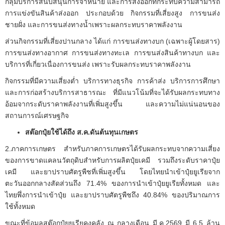
กลุ่มบริการสนับสนุนการจำหน่าย และการส่งออกที่กระทบความสามารถ
การแข่งขันสินค้าส่งออก ประกอบด้วย กิจกรรมที่เสี่ยงสูง การขนส่ง
ชายฝั่ง และการขนส่งทางน้ำเพราะผลกระทบราคาพลังงาน
ส่วนกิจกรรมที่เสี่ยงปานกลาง ได้แก่ การขนส่งทางบก (เฉพาะผู้โดยสาร)
การขนส่งทางอากาศ การขนส่งทางทะเล การขนส่งสินค้าทางบก และ
บริการที่เกี่ยวเนื่องการขนส่ง เพราะรับผลกระทบราคาพลังงาน
กิจกรรมที่มีความเสี่ยงต่ำ บริการทางธุรกิจ การค้าส่ง บริการการศึกษา
และการก่อสร้างบริการสาธารณะ ที่มีแนวโน้มที่จะได้รับผลกระทบทาง
อ้อมจากระดับราคาพลังงานที่เพิ่มสูงขึ้น และความไม่แน่นอนของ
สถานการณ์เศรษฐกิจ
สต๊อกปุ๋ยใช้ได้ถึง ส.ค.ดันต้นทุนเกษตร
2.ภาคการเกษตร สำหรับภาคการเกษตรได้รับผลกระทบจากความเสี่ยง
ของการขาดแคลนวัตถุดิบสำหรับการผลิตปุ๋ยเคมี รวมถึงระดับราคาปุ๋ย
เคมี และยาปราบศัตรูพืชที่เพิ่มสูงขึ้น โดยไทยนำเข้าปุ๋ยยูเรียจาก
ตะวันออกกลางสัดส่วนถึง 71.4% ของการนำเข้าปุ๋ยยูเรียทั้งหมด และ
ไทยพึ่งการนำเข้าปุ๋ย และยาปราบศัตรูพืชถึง 40.84% ของปริมาณการ
ใช้ทั้งหมด
ขณะที่ข้อมูลสต๊อกปุ๋ยยูเรียคงคลัง ณ กลางเดือน มี.ค.2569 มี 6.5 ล้าน