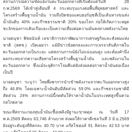
สถานการณ์ความขัดแย้งในตะวันออกกลางที่เริ่มตั้งแต่วันที่ 28
ก.พ.2569 ได้เข้าสู่เดือนที่ 4 กระทบรุนแรงต่อพื้นที่ยุทธศาสตร์ และ
โครงสร้างพื้นฐานน้ำมัน รวมถึงปิดช่องแคบฮอร์มุซที่เป็นเส้นทางขนส่ง
น้ำมันดิบ 40% และก๊าซธรรมชาติ 20% ของโลก ก่อให้เกิดภาวะหยุด
ชะงักของการเดินเรือและเป็นความเสี่ยงต่อความมั่นคงทางพลังงานไทย
นายดนุชา พิชยนันท์ เลขาธิการสภาพัฒนาการเศรษฐกิจและสังคมแห่ง
ชาติ (สศช.) เปิดเผยว่า แม้มีข่าวข้อตกลงและการเจรจาสันติภาพใน
ตะวันออกกลางเป็นระยะ แต่สถานการณ์ยังไม่แน่นอนสูง และต้องคำนึง
ผลกระทบจากความเสียหายโครงสร้างพื้นฐานน้ำมัน และพลังงานใน
ตะวันออกกลาง ซึ่งแม้จะยุติการโจมตีแต่ยังส่งผลต่อราคาน้ำมันต่อเนื่อง
เป็นปี
นายดนุชา ระบุว่า ไทยพึ่งพาการนำเข้าพลังงานจากตะวันออกกลางสูง
ถึง 46.8% โดยเฉพาะน้ำมันดิบมีสัดส่วน 59.0% และก๊าซธรรมชาติมี
สัดส่วน 24% สถานการณ์นี้กดดันให้ราคาน้ำมันในประเทศสูงขึ้นตาม
กลไกตลาด
ขณะที่สถานะกองทุนน้ำมันเชื้อเพลิงมีฐานะขาดดุล ณ วันที่ 17
พ.ค.2569 ติดลบ 63,746 ล้านบาท ส่งผลให้ราคาดีเซลวันที่ 3 มิ.ย.2569
ยังอยู่ระดับสูงที่ลิตรละ 40.70 บาท แก๊สโซฮอล์ 91 ลิตรละ 42.53 บาท