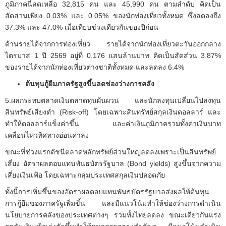
ภูมิภาคนี้ลดเหลือ 32,815 คน และ 45,990 คน ตามลำดับ คิดเป็น
สัดส่วนเพียง 0.03% และ 0.05% ของนักท่องเที่ยวทั้งหมด ซึ่งลดลงถึง
37.3% และ 47.0% เมื่อเทียบช่วงเดียวกันของปีก่อน
ด้านรายได้จากการท่องเที่ยว รายได้จากนักท่องเที่ยวตะวันออกกลาง
ไตรมาส 1 ปี 2569 อยู่ที่ 0.176 แสนล้านบาท คิดเป็นสัดส่วน 3.87%
ของรายได้จากนักท่องเที่ยวต่างชาติทั้งหมด และลดลง 6.4%
ต้นทุนกู้ยืมภาครัฐสูงขึ้นลดช่องว่างการคลัง
5.ผลกระทบตลาดเงินตลาดทุนผันผวน และนักลงทุนเปลี่ยนไปลงทุน
สินทรัพย์เสี่ยงต่ำ (Risk-off) โดยเฉพาะสินทรัพย์สกุลเงินดอลลาร์ และ
ทำให้ดอลลาร์แข็งค่าขึ้น และค่าเงินภูมิภาครวมทั้งค่าเงินบาท
เคลื่อนไหวทิศทางอ่อนค่าลง
ขณะที่ช่วงแรกดัชนีตลาดหลักทรัพย์ส่วนใหญ่ลดลงเพราะเป็นสินทรัพย์
เสี่ยง อัตราผลตอบแทนพันธบัตรรัฐบาล (Bond yields) สูงขึ้นจากความ
เสี่ยงเงินเฟ้อ โดยเฉพาะกลุ่มประเทศสกุลเงินปลอดภัย
ทั้งนี้การเพิ่มขึ้นของอัตราผลตอบแทนพันธบัตรรัฐบาลส่งผลให้ต้นทุน
การกู้ยืมของภาครัฐเพิ่มขึ้น และมีแนวโน้มทำให้ช่องว่างการดำเนิน
นโยบายการคลังของประเทศต่างๆ รวมทั้งไทยลดลง ขณะเดียวกันแรง