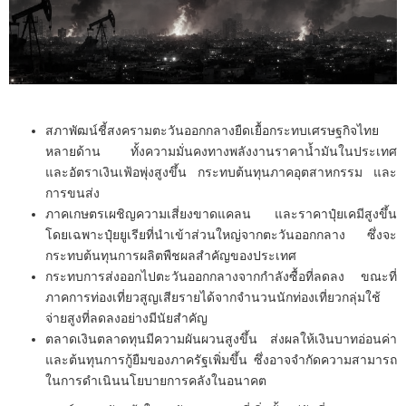
สภาพัฒน์ชี้สงครามตะวันออกกลางยืดเยื้อกระทบเศรษฐกิจไทย
หลายด้าน ทั้งความมั่นคงทางพลังงานราคาน้ำมันในประเทศ
และอัตราเงินเฟ้อพุ่งสูงขึ้น กระทบต้นทุนภาคอุตสาหกรรม และ
การขนส่ง
ภาคเกษตรเผชิญความเสี่ยงขาดแคลน และราคาปุ๋ยเคมีสูงขึ้น
โดยเฉพาะปุ๋ยยูเรียที่นำเข้าส่วนใหญ่จากตะวันออกกลาง ซึ่งจะ
กระทบต้นทุนการผลิตพืชผลสำคัญของประเทศ
กระทบการส่งออกไปตะวันออกกลางจากกำลังซื้อที่ลดลง ขณะที่
ภาคการท่องเที่ยวสูญเสียรายได้จากจำนวนนักท่องเที่ยวกลุ่มใช้
จ่ายสูงที่ลดลงอย่างมีนัยสำคัญ
ตลาดเงินตลาดทุนมีความผันผวนสูงขึ้น ส่งผลให้เงินบาทอ่อนค่า
และต้นทุนการกู้ยืมของภาครัฐเพิ่มขึ้น ซึ่งอาจจำกัดความสามารถ
ในการดำเนินนโยบายการคลังในอนาคต