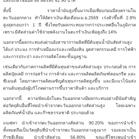
และแก๊สโซฮอล์ 95 ลิตรละ 42.90 บาท
ทั้งนี้ ราคาน้ำมันสูงขึ้นมากเมื่อเทียบก่อนมีสงครามใน
ตะวันออกกลาง ทำให้อัตราเงินเฟ้อเดือนเม.ย.2569 เร่งตัวขึ้นที่ 2.8%
สูงสุดรอบกว่า 1 ปี ซึ่งไทยรับผลกระทบมากกว่าประเทศอื่นในภูมิภาค
เพราะมีสัดส่วนค่าใช้จ่ายพลังงานในตะกร้าเงินเฟ้อสูงถึง 14%
นอกจากนี้ผลกระทบส่งผ่านยังสาขาการผลิตที่มีต้นทุนน้ำมันสัดส่วนสูง
ได้แก่ ประมง การทำเหมืองแร่และเหมืองหิน อุตสาหกรรมเคมี การไฟฟ้า
และการประปา และการผลิตโลหะขั้นมูลฐาน
เช่นเดียวกับภาคการผลิตที่มีต้นทุนค่าขนส่งสัดส่วนสูง ประกอบด้วย การ
ผลิตปุ๋ยเคมี การก่อสร้าง การค้าส่ง และการผลิตผลิตภัณฑ์คอนกรีต และ
ซีเมนต์ โดยภาคการผลิตเผชิญต้นทุนการผลิตสูงขึ้น และมีแนวโน้มส่ง
ผ่านต้นทุนยังผู้บริโภคผ่านการขึ้นราคาสินค้า และบริการ
นอกจากนี้ ความขัดแย้งในตะวันออกกลางมีผลกระทบอย่างมีนัยสำคัญ
ต่อวัตถุดิบอื่นที่ไทยนำเข้าจากตะวันออกกลางสัดส่วนสูง โดยเฉพาะ
ผลิตภัณฑ์น้ำมัน และก๊าซธรรมชาติ ประกอบด้วย
แนฟทา นำเข้าจากตะวันออกกลางสัดส่วน 90.20% ของการนำเข้า
ทั้งหมดถือเป็นวัตถุดิบที่นำเข้าจากตะวันออกกลางสูงมาก รองลงมาเป็น
ก๊าซฮีเลียม นำเข้าสัดส่วน 56.80% ขณะที่โพรเพนนำเข้า