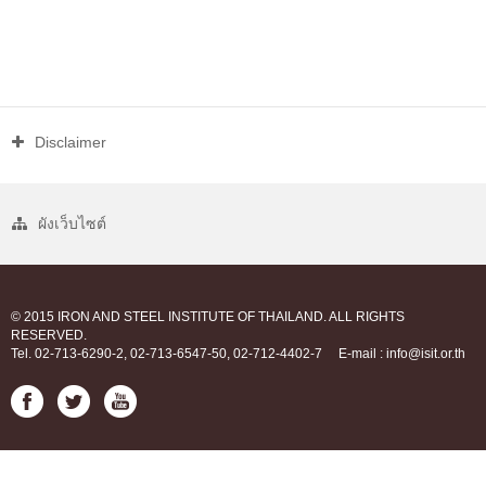
Disclaimer
ผังเว็บไซต์
© 2015 IRON AND STEEL INSTITUTE OF THAILAND. ALL RIGHTS
RESERVED.
Tel. 02-713-6290-2, 02-713-6547-50, 02-712-4402-7
E-mail : info@isit.or.th