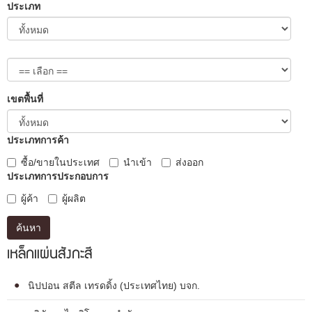
ประเภท
เขตพื้นที่
ประเภทการค้า
ซื้อ/ขายในประเทศ
นำเข้า
ส่งออก
ประเภทการประกอบการ
ผู้ค้า
ผู้ผลิต
ค้นหา
เหล็กแผ่นสังกะสี
นิปปอน สตีล เทรดดิ้ง (ประเทศไทย) บจก.