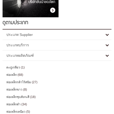
ดูตามประเภท
ประเภท Supplier
ประเภทบริการ
ประเภทผลิตภัณฑ์
ตะปูเกลียว
(1)
ท่อเหล็ก
(68)
ท่อเหล็กกล้าไร้สนิม
(27)
ท่อเหล็กขาว
(8)
ท่อเหล็กชุบสังกะสี
(18)
ท่อเหล็กดำ
(34)
ท่อเหล็กเหนียว
(5)