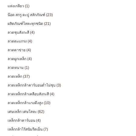
แท่งเกลียว
(1)
น๊อต สกรู ตะปู สลักภัณฑ์
(23)
ผลิตภัณฑ์โลหะทุกชนิด
(21)
ลวดชุบสังกะสี
(4)
ลวดตะแกรง
(4)
ลวดตาข่าย
(4)
ลวดผูกเหล็ก
(4)
ลวดหนาม
(1)
ลวดเหล็ก
(37)
ลวดเหล็กกล้าคาร์บอนต่ำไม่ชุบ
(3)
ลวดเหล็กกล้าเคลือบสังกะสี
(4)
ลวดเหล็กกล้าแรงดึงสูง
(10)
เศษเหล็ก เศษโลหะ
(62)
เหล็กกล้าคาร์บอน
(4)
เหล็กกล้าไร้สนิมรีดเย็น
(7)