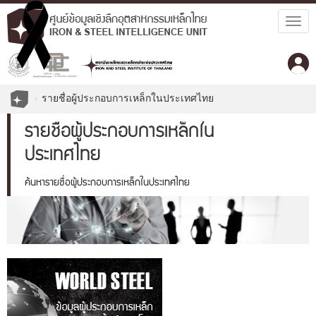
Togg
navig
รายชื่อผู้ประกอบการเหล็กในประเทศไทย
รายชื่อผู้ประกอบการเหล็กใน
ประเทศไทย
ค้นหารายชื่อผู้ประกอบการเหล็กในประเทศไทย