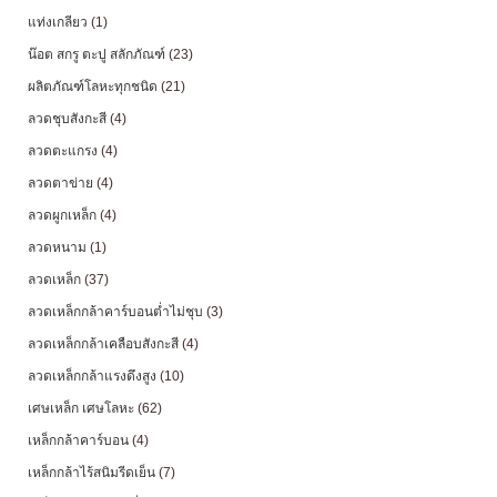
แท่งเกลียว
(1)
น๊อต สกรู ตะปู สลักภัณฑ์
(23)
ผลิตภัณฑ์โลหะทุกชนิด
(21)
ลวดชุบสังกะสี
(4)
ลวดตะแกรง
(4)
ลวดตาข่าย
(4)
ลวดผูกเหล็ก
(4)
ลวดหนาม
(1)
ลวดเหล็ก
(37)
ลวดเหล็กกล้าคาร์บอนต่ำไม่ชุบ
(3)
ลวดเหล็กกล้าเคลือบสังกะสี
(4)
ลวดเหล็กกล้าแรงดึงสูง
(10)
เศษเหล็ก เศษโลหะ
(62)
เหล็กกล้าคาร์บอน
(4)
เหล็กกล้าไร้สนิมรีดเย็น
(7)