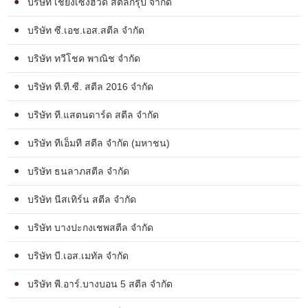
บริษัท เชี่ยงเซ่งฮวด สตีลกรุ๊ป จำกัด
บริษัท ซี.เอช.เอส.สตีล จำกัด
บริษัท ทวีโชค พาณิช จำกัด
บริษัท ที.ที.ซี. สตีล 2016 จำกัด
บริษัท ที.แสตนดาร์ด สตีล จำกัด
บริษัท ทีเอ็มที สตีล จำกัด (มหาชน)
บริษัท ธนลาภสตีล จำกัด
บริษัท นีสเทิร์น สตีล จำกัด
บริษัท บางปะกงเชพสตีล จำกัด
บริษัท บี.เอส.เมทัล จำกัด
บริษัท พี.อาร์.บางบอน 5 สตีล จำกัด