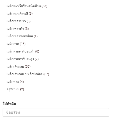
เหล็กแผ่นรีดร้อนชนิดม้วน
(33)
เหล็กแผ่นสังกะสี
(9)
เหล็กเพลาขาว
(8)
เหล็กเพลาดำ
(3)
เหล็กเพลาหกเหลี่ยม
(1)
เหล็กลวด
(15)
เหล็กลวดคาร์บอนต่ำ
(6)
เหล็กลวดคาร์บอนสูง
(2)
เหล็กเส้นกลม
(55)
เหล็กเส้นกลม / เหล็กข้ออ้อย
(67)
เหล็กหล่อ
(4)
อลูมิเนียม
(2)
ใส่คำค้น