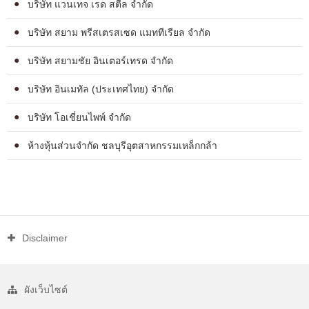
บริษัท แวนเทจ เรด สตีล จำกัด
บริษัท สยาม พรีสเตรสเซด แมททีเรียล จำกัด
บริษัท สยามชัย อินเตอร์เทรด จำกัด
บริษัท อินเมทัล (ประเทศไทย) จำกัด
บริษัท โอเชี่ยนไพพ์ จำกัด
ห้างหุ้นส่วนจำกัด ชลบุรีอุตสาหกรรมเหล็กกล้า
Disclaimer
ผังเว็บไซต์