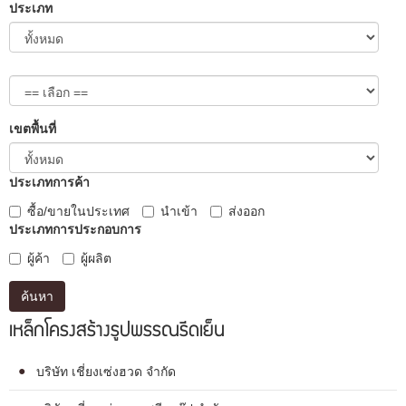
ประเภท
เขตพื้นที่
ประเภทการค้า
ซื้อ/ขายในประเทศ
นำเข้า
ส่งออก
ประเภทการประกอบการ
ผู้ค้า
ผู้ผลิต
ค้นหา
เหล็กโครงสร้างรูปพรรณรีดเย็น
บริษัท เชี่ยงเซ่งฮวด จำกัด