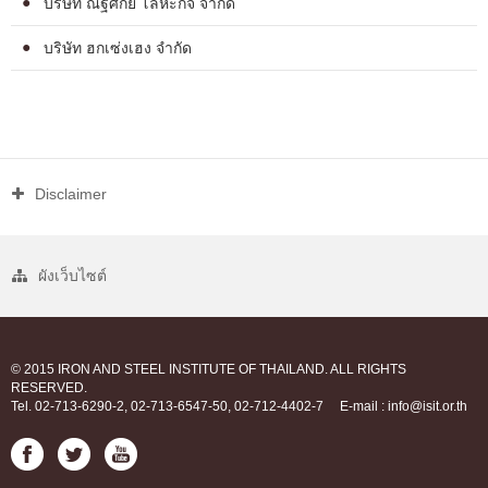
บริษัท ณัฐศักย์ โลหะกิจ จำกัด
บริษัท ฮกเซ่งเฮง จำกัด
Disclaimer
ผังเว็บไซต์
© 2015 IRON AND STEEL INSTITUTE OF THAILAND. ALL RIGHTS
RESERVED.
Tel. 02-713-6290-2, 02-713-6547-50, 02-712-4402-7
E-mail : info@isit.or.th