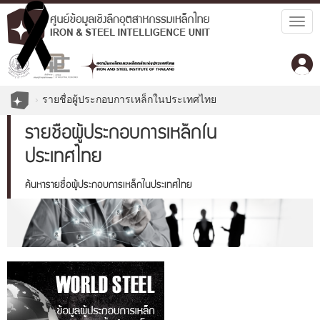
Togg
navig
รายชื่อผู้ประกอบการเหล็กในประเทศไทย
รายชื่อผู้ประกอบการเหล็กใน
ประเทศไทย
ค้นหารายชื่อผู้ประกอบการเหล็กในประเทศไทย