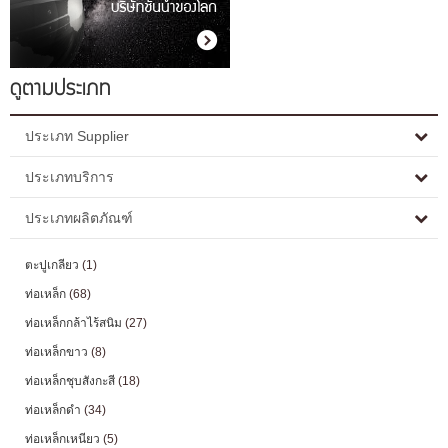
ดูตามประเภท
ประเภท Supplier
ประเภทบริการ
ประเภทผลิตภัณฑ์
ตะปูเกลียว
(1)
ท่อเหล็ก
(68)
ท่อเหล็กกล้าไร้สนิม
(27)
ท่อเหล็กขาว
(8)
ท่อเหล็กชุบสังกะสี
(18)
ท่อเหล็กดำ
(34)
ท่อเหล็กเหนียว
(5)