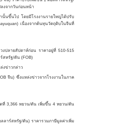
แปลงจากวันก่อนหน้า
นั้นขึ้นไป โดยมีโรงงานรายใหญ่ได้ปรับ
yuquan) เนื่องจากต้นทุนวัตถุดิบในจีนที่
่วงปลายสัปดาห์ก่อน ราคาอยู่ที่ 510-515
ร์สหรัฐ/ตัน (FOB)
หล่งข่าวกล่าว
FOB จีน) ซึ่งแหล่งข่าวจากโรงงานในภาค
่ 3,366 หยวน/ตัน เพิ่มขึ้น 4 หยวน/ตัน
ลลาร์สหรัฐ/ตัน) ราคารวมภาษีมูลค่าเพิ่ม