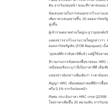
ตัน จากวันก่อนหน้า ขณะที่ราคาส่งมอบ C
ข้อเสนอขายในการส่งออกจากโรงงานเอกชน
เพิ่มราคาเสนอขายขึ้น 20 ดอลลาร์สหรัฐ/ต
สูงขึ้น
ผู้เข้าร่วมตลาดส่วนใหญ่ระบุว่าอุปสงค์ป
แหล่งข่าวจากโรงงานรายใหญ่กล่าวว่า ระด
ดอลลาร์สหรัฐ/ตัน (FOB Bayuquan) เนื่อ
“อุปสงค์ดีกว่าสัปดาห์ที่แล้ว แต่ผู้ใช้ปล
มีรายงานการข้อตกลงซื้อขายของ HRC เก
เหนือของจีนระบุว่านี่เป็นราคาที่ดี เมื
แหล่งข่าวยังกล่าวเพิ่มเติมว่า ราคาข้อเ
สัญญา HRC เดือนพฤษภาคมที่มีการซื้อขา
หรือ 0.1% จากวันก่อนหน้า
Platts ประเมินราคา HRC เกรด Q235B หนา
โดยราคาเพิ่มขึ้น 20 หยวน/ตัน จากวันก่