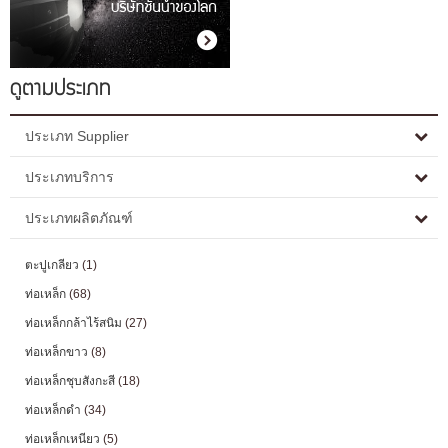
ดูตามประเภท
ประเภท Supplier
ประเภทบริการ
ประเภทผลิตภัณฑ์
ตะปูเกลียว
(1)
ท่อเหล็ก
(68)
ท่อเหล็กกล้าไร้สนิม
(27)
ท่อเหล็กขาว
(8)
ท่อเหล็กชุบสังกะสี
(18)
ท่อเหล็กดำ
(34)
ท่อเหล็กเหนียว
(5)