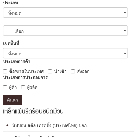
ประเภท
เขตพื้นที่
ประเภทการค้า
ซื้อ/ขายในประเทศ
นำเข้า
ส่งออก
ประเภทการประกอบการ
ผู้ค้า
ผู้ผลิต
ค้นหา
เหล็กแผ่นรีดร้อนชนิดม้วน
นิปปอน สตีล เทรดดิ้ง (ประเทศไทย) บจก.