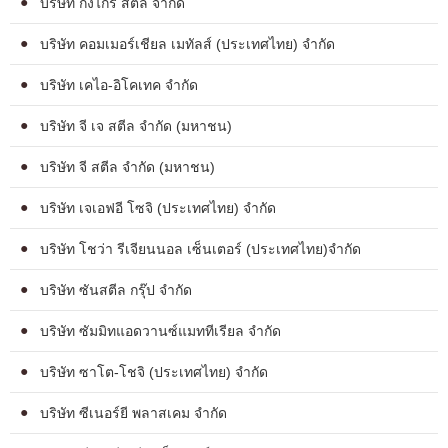
บริษัท กงไกร สตีล จำกัด
บริษัท คอมเมอร์เชียล เมทัลส์ (ประเทศไทย) จำกัด
บริษัท เคไอ-อิโคเทค จำกัด
บริษัท จี เจ สตีล จำกัด (มหาชน)
บริษัท จี สตีล จำกัด (มหาชน)
บริษัท เจเอฟอี โซจิ (ประเทศไทย) จำกัด
บริษัท โชว่า รีเจียนนอล เซ็นเตอร์ (ประเทศไทย)จำกัด
บริษัท ซันสตีล กรุ๊ป จำกัด
บริษัท ซัมมิทแอดวานซ์แมททีเรียล จำกัด
บริษัท ซาโต-โชจิ (ประเทศไทย) จำกัด
บริษัท ซีเนอร์ยี พลาสเคม จำกัด