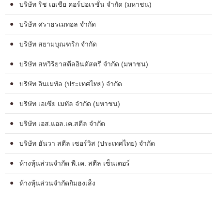
บริษัท ริช เอเชีย คอร์ปอเรชั่น จำกัด (มหาชน)
บริษัท ศราธรเมทอล จำกัด
บริษัท สยามบุณฑริก จำกัด
บริษัท สหวิริยาสตีลอินดัสตรี จำกัด (มหาชน)
บริษัท อินเมทัล (ประเทศไทย) จำกัด
บริษัท เอเซีย เมทัล จำกัด (มหาชน)
บริษัท เอส.แอล.เค.สตีล จำกัด
บริษัท ฮันวา สตีล เซอร์วิส (ประเทศไทย) จำกัด
ห้างหุ้นส่วนจำกัด พี.เค. สตีล เซ็นเตอร์
ห้างหุ้นส่วนจำกัดกิมฮงเส็ง