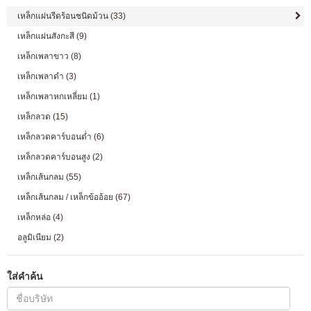
เหล็กแผ่นรีดร้อนชนิดม้วน
(33)
เหล็กแผ่นสังกะสี
(9)
เหล็กเพลาขาว
(8)
เหล็กเพลาดำ
(3)
เหล็กเพลาหกเหลี่ยม
(1)
เหล็กลวด
(15)
เหล็กลวดคาร์บอนต่ำ
(6)
เหล็กลวดคาร์บอนสูง
(2)
เหล็กเส้นกลม
(55)
เหล็กเส้นกลม / เหล็กข้ออ้อย
(67)
เหล็กหล่อ
(4)
อลูมิเนียม
(2)
ใส่คำค้น