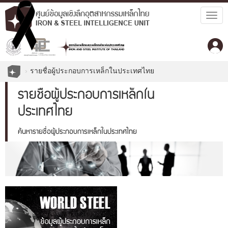
Togg
navig
รายชื่อผู้ประกอบการเหล็กในประเทศไทย
รายชื่อผู้ประกอบการเหล็กใน
ประเทศไทย
ค้นหารายชื่อผู้ประกอบการเหล็กในประเทศไทย