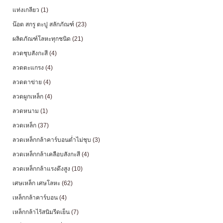
แท่งเกลียว
(1)
น๊อต สกรู ตะปู สลักภัณฑ์
(23)
ผลิตภัณฑ์โลหะทุกชนิด
(21)
ลวดชุบสังกะสี
(4)
ลวดตะแกรง
(4)
ลวดตาข่าย
(4)
ลวดผูกเหล็ก
(4)
ลวดหนาม
(1)
ลวดเหล็ก
(37)
ลวดเหล็กกล้าคาร์บอนต่ำไม่ชุบ
(3)
ลวดเหล็กกล้าเคลือบสังกะสี
(4)
ลวดเหล็กกล้าแรงดึงสูง
(10)
เศษเหล็ก เศษโลหะ
(62)
เหล็กกล้าคาร์บอน
(4)
เหล็กกล้าไร้สนิมรีดเย็น
(7)