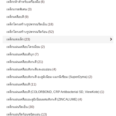
เหล็กกล้าสำหรับเครื่องมือ
(6)
เหล็กเกรดพิเศษ
(3)
เหล็กเคลือบสี
(9)
เหล็กโครงสร้างรูปพรรณรีดเย็น
(18)
เหล็กโครงสร้างรูปพรรณรีดร้อน
(52)
เหล็กแท่งเล็ก
(23)
เหล็กแผ่นเคลือบโครเมี่ยม
(2)
เหล็กแผ่นเคลือบดีบุก
(7)
เหล็กแผ่นเคลือบสังกะสี
(21)
เหล็กแผ่นเคลือบสังกะสีและอบอ่อน
(4)
เหล็กแผ่นเคลือบสังกะสี-อะลูมิเนียม-แมกนีเซียม (SuperDyma)
(2)
เหล็กแผ่นเคลือบสี
(11)
เหล็กแผ่นเคลือบสี (COLORBOND, CRP Antibacterial SD, ViewKote)
(1)
เหล็กแผ่นเคลือบอะลูมิเนียมผสมสังกะสี (ZINCALUME)
(4)
เหล็กแผ่นรีดเย็น
(30)
เหล็กแผ่นรีดร้อนชนิดแผ่น
(13)