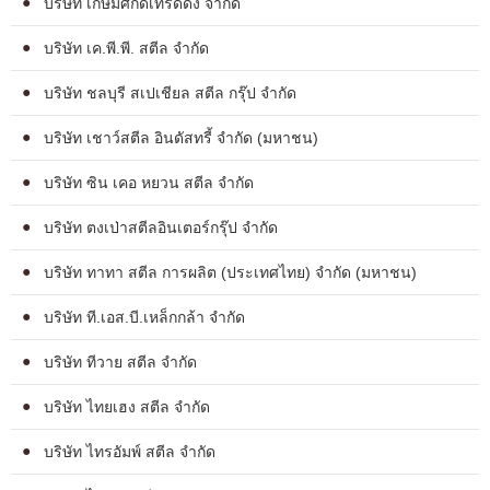
บริษัท เกษมศักดิ์เทรดดิ้ง จำกัด
บริษัท เค.พี.พี. สตีล จำกัด
บริษัท ชลบุรี สเปเชียล สตีล กรุ๊ป จำกัด
บริษัท เชาว์สตีล อินดัสทรี้ จำกัด (มหาชน)
บริษัท ซิน เคอ หยวน สตีล จำกัด
บริษัท ตงเป่าสตีลอินเตอร์กรุ๊ป จำกัด
บริษัท ทาทา สตีล การผลิต (ประเทศไทย) จำกัด (มหาชน)
บริษัท ที.เอส.บี.เหล็กกล้า จำกัด
บริษัท ทีวาย สตีล จำกัด
บริษัท ไทยเฮง สตีล จํากัด
บริษัท ไทรอัมพ์ สตีล จำกัด