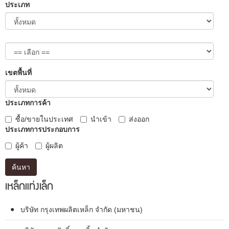
ประเภท
เขตพื้นที่
ประเภทการค้า
ซื้อ/ขายในประเทศ
นำเข้า
ส่งออก
ประเภทการประกอบการ
ผู้ค้า
ผู้ผลิต
ค้นหา
เหล็กแท่งเล็ก
บริษัท กรุงเทพผลิตเหล็ก จำกัด (มหาชน)