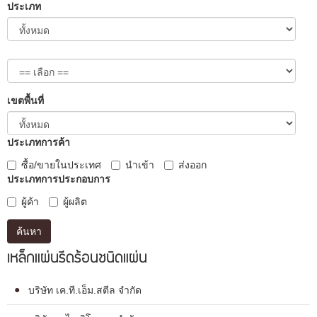
ประเภท
เขตพื้นที่
ประเภทการค้า
ซื้อ/ขายในประเทศ
นำเข้า
ส่งออก
ประเภทการประกอบการ
ผู้ค้า
ผู้ผลิต
ค้นหา
เหล็กแผ่นรีดร้อนชนิดแผ่น
บริษัท เค.ที.เอ็ม.สตีล จำกัด