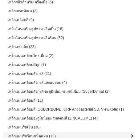
เหล็กกล้าสำหรับเครื่องมือ
(6)
เหล็กเกรดพิเศษ
(3)
เหล็กเคลือบสี
(9)
เหล็กโครงสร้างรูปพรรณรีดเย็น
(18)
เหล็กโครงสร้างรูปพรรณรีดร้อน
(52)
เหล็กแท่งเล็ก
(23)
เหล็กแผ่นเคลือบโครเมี่ยม
(2)
เหล็กแผ่นเคลือบดีบุก
(7)
เหล็กแผ่นเคลือบสังกะสี
(21)
เหล็กแผ่นเคลือบสังกะสีและอบอ่อน
(4)
เหล็กแผ่นเคลือบสังกะสี-อะลูมิเนียม-แมกนีเซียม (SuperDyma)
(2)
เหล็กแผ่นเคลือบสี
(11)
เหล็กแผ่นเคลือบสี (COLORBOND, CRP Antibacterial SD, ViewKote)
(1)
เหล็กแผ่นเคลือบอะลูมิเนียมผสมสังกะสี (ZINCALUME)
(4)
เหล็กแผ่นรีดเย็น
(30)
เหล็กแผ่นรีดร้อนชนิดแผ่น
(13)