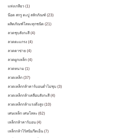
แท่งเกลียว
(1)
น๊อต สกรู ตะปู สลักภัณฑ์
(23)
ผลิตภัณฑ์โลหะทุกชนิด
(21)
ลวดชุบสังกะสี
(4)
ลวดตะแกรง
(4)
ลวดตาข่าย
(4)
ลวดผูกเหล็ก
(4)
ลวดหนาม
(1)
ลวดเหล็ก
(37)
ลวดเหล็กกล้าคาร์บอนต่ำไม่ชุบ
(3)
ลวดเหล็กกล้าเคลือบสังกะสี
(4)
ลวดเหล็กกล้าแรงดึงสูง
(10)
เศษเหล็ก เศษโลหะ
(62)
เหล็กกล้าคาร์บอน
(4)
เหล็กกล้าไร้สนิมรีดเย็น
(7)