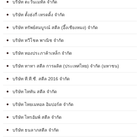
บริษัท ตะวันเมทัล จำกัด
บริษัท ตั้งฮ่งกี่ เทรดดิ้ง จำกัด
บริษัท ทรัพย์สมบูรณ์ สตีล (อึ้งเชียงหมง) จำกัด
บริษัท ทวีโชค พาณิช จำกัด
บริษัท ทองประภาค้าเหล็ก จำกัด
บริษัท ทาทา สตีล การผลิต (ประเทศไทย) จำกัด (มหาชน)
บริษัท ที.ที.ซี. สตีล 2016 จำกัด
บริษัท ไททัน สตีล จำกัด
บริษัท ไทยเมทอล อิมปอร์ต จำกัด
บริษัท ไทรอัมพ์ สตีล จำกัด
บริษัท ธนลาภสตีล จำกัด