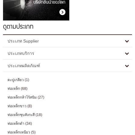
ดูตามประเภท
ประเภท Supplier
ประเภทบริการ
ประเภทผลิตภัณฑ์
ตะปูเกลียว
(1)
ท่อเหล็ก
(68)
ท่อเหล็กกล้าไร้สนิม
(27)
ท่อเหล็กขาว
(8)
ท่อเหล็กชุบสังกะสี
(18)
ท่อเหล็กดำ
(34)
ท่อเหล็กเหนียว
(5)