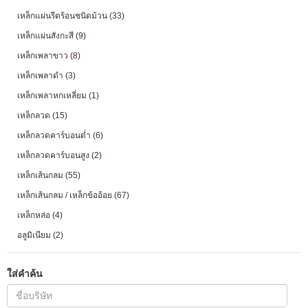
เหล็กแผ่นรีดร้อนชนิดม้วน
(33)
เหล็กแผ่นสังกะสี
(9)
เหล็กเพลาขาว
(8)
เหล็กเพลาดำ
(3)
เหล็กเพลาหกเหลี่ยม
(1)
เหล็กลวด
(15)
เหล็กลวดคาร์บอนต่ำ
(6)
เหล็กลวดคาร์บอนสูง
(2)
เหล็กเส้นกลม
(55)
เหล็กเส้นกลม / เหล็กข้ออ้อย
(67)
เหล็กหล่อ
(4)
อลูมิเนียม
(2)
ใส่คำค้น