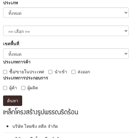
ประเภท
เขตพื้นที่
ประเภทการค้า
ซื้อ/ขายในประเทศ
นำเข้า
ส่งออก
ประเภทการประกอบการ
ผู้ค้า
ผู้ผลิต
ค้นหา
เหล็กโครงสร้างรูปพรรณรีดร้อน
บริษัท ไทยซิง สตีล จำกัด