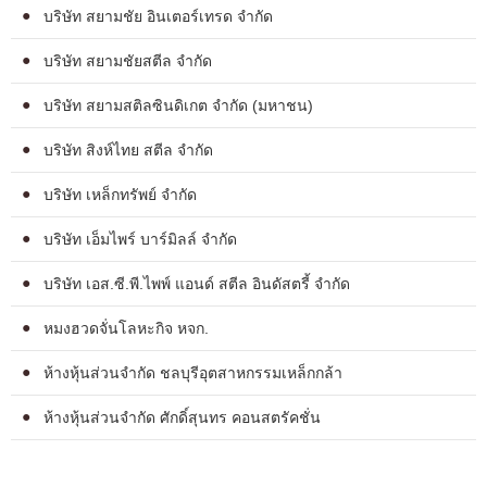
บริษัท สยามชัย อินเตอร์เทรด จำกัด
บริษัท สยามชัยสตีล จำกัด
บริษัท สยามสติลซินดิเกต จำกัด (มหาชน)
บริษัท สิงห์ไทย สตีล จำกัด
บริษัท เหล็กทรัพย์ จำกัด
บริษัท เอ็มไพร์ บาร์มิลล์ จำกัด
บริษัท เอส.ซี.พี.ไพพ์ แอนด์ สตีล อินดัสตรี้ จำกัด
หมงฮวดจั่นโลหะกิจ หจก.
ห้างหุ้นส่วนจำกัด ชลบุรีอุตสาหกรรมเหล็กกล้า
ห้างหุ้นส่วนจำกัด ศักดิ์สุนทร คอนสตรัคชั่น