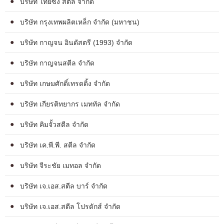
บริษัท ไทยซิง สตีล จำกัด
บริษัท กรุงเทพผลิตเหล็ก จำกัด (มหาชน)
บริษัท กาญจน อินดัสตรี (1993) จำกัด
บริษัท กาญจนสตีล จำกัด
บริษัท เกษมศักดิ์เทรดดิ้ง จำกัด
บริษัท เกียรติทยากร เมททัล จำกัด
บริษัท คิมจั้วสตีล จำกัด
บริษัท เค.พี.พี. สตีล จำกัด
บริษัท จีระชัย เมทอล จำกัด
บริษัท เจ.เอส.สตีล บาร์ จำกัด
บริษัท เจ.เอส.สตีล โปรดักส์ จำกัด