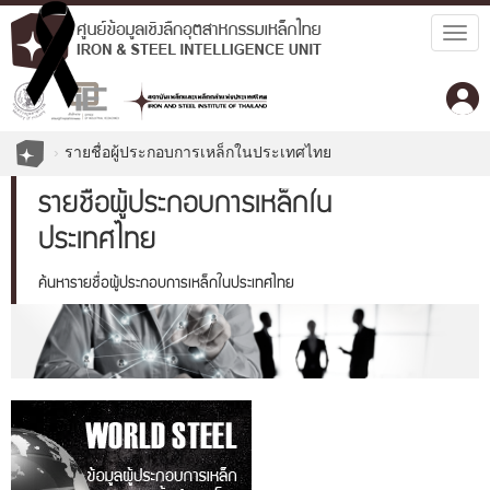
Togg
navig
รายชื่อผู้ประกอบการเหล็กในประเทศไทย
รายชื่อผู้ประกอบการเหล็กใน
ประเทศไทย
ค้นหารายชื่อผู้ประกอบการเหล็กในประเทศไทย