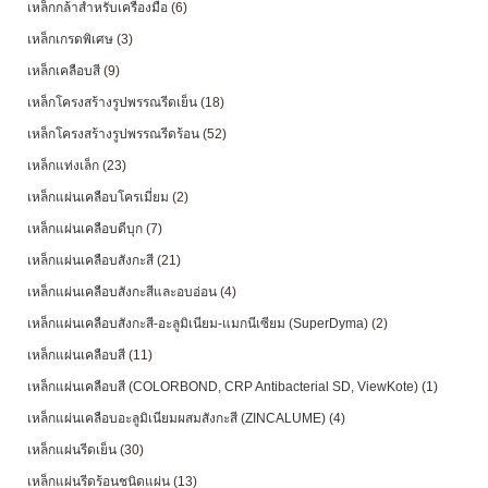
เหล็กกล้าสำหรับเครื่องมือ
(6)
เหล็กเกรดพิเศษ
(3)
เหล็กเคลือบสี
(9)
เหล็กโครงสร้างรูปพรรณรีดเย็น
(18)
เหล็กโครงสร้างรูปพรรณรีดร้อน
(52)
เหล็กแท่งเล็ก
(23)
เหล็กแผ่นเคลือบโครเมี่ยม
(2)
เหล็กแผ่นเคลือบดีบุก
(7)
เหล็กแผ่นเคลือบสังกะสี
(21)
เหล็กแผ่นเคลือบสังกะสีและอบอ่อน
(4)
เหล็กแผ่นเคลือบสังกะสี-อะลูมิเนียม-แมกนีเซียม (SuperDyma)
(2)
เหล็กแผ่นเคลือบสี
(11)
เหล็กแผ่นเคลือบสี (COLORBOND, CRP Antibacterial SD, ViewKote)
(1)
เหล็กแผ่นเคลือบอะลูมิเนียมผสมสังกะสี (ZINCALUME)
(4)
เหล็กแผ่นรีดเย็น
(30)
เหล็กแผ่นรีดร้อนชนิดแผ่น
(13)